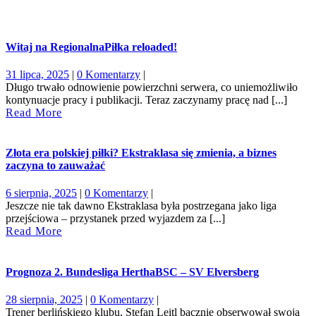
Witaj na RegionalnaPiłka reloaded!
31
31 lipca, 2025
|
0 Komentarzy
|
lipca,
Długo trwało odnowienie powierzchni serwera, co uniemożliwiło
2025
kontynuacje pracy i publikacji. Teraz zaczynamy pracę nad [...]
Read
Read More
More
Złota era polskiej piłki? Ekstraklasa się zmienia, a biznes
zaczyna to zauważać
6
6 sierpnia, 2025
|
0 Komentarzy
|
sierpnia,
Jeszcze nie tak dawno Ekstraklasa była postrzegana jako liga
2025
przejściowa – przystanek przed wyjazdem za [...]
Read
Read More
More
Prognoza 2. Bundesliga HerthaBSC – SV Elversberg
28
28 sierpnia, 2025
|
0 Komentarzy
|
sierpnia,
Trener berlińskiego klubu, Stefan Leitl bacznie obserwował swoją