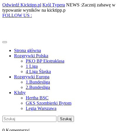
Skip
Odwiedź
Król
Odwiedź Kicktipp.pl
Król Typera
NEWS :Zacznij zabawę w
to
Kicktipp.pl
Typera
Zacznij
typowanie wyników na kicktipp.p
content
Facebook
Twitter
Instagram
Pinterest
zabawę
FOLLOW US :
w
typowanie
wyników
na
kicktipp.p
Open
Menu
Strona główna
Rozgrywki Polska
PKO BP Ekstraklasa
1 Liga
4 Liga Śląska
Rozgrywki Europa
1.Bundesliga
2.Bundesliga
Kluby
Hertha BSC
GKS Szombierki Bytom
Legia Warszawa
Close
Szukaj:
Menu
My
Account
0 Komentarzy
|