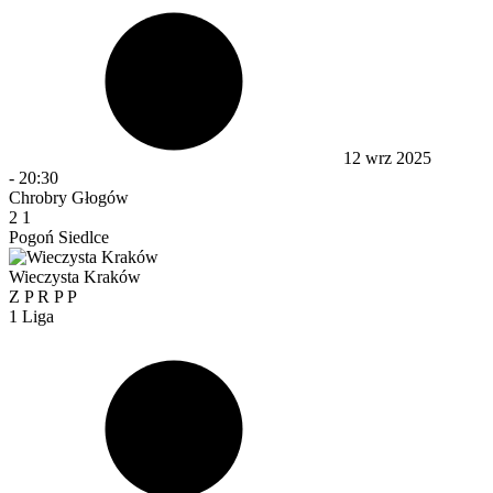
12 wrz 2025
-
20:30
Chrobry Głogów
2
1
Pogoń Siedlce
Wieczysta Kraków
Z
P
R
P
P
1 Liga