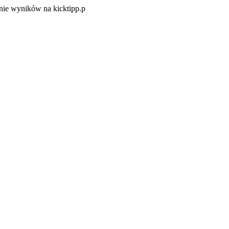
Zacznij
ie wyników na kicktipp.p
zabawę
w
typowanie
wyników
na
kicktipp.p