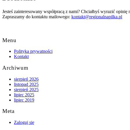
Jesteś zainteresowany współpracą z nami? Chciałbyś wyrazić opinię
Zapraszamy do kontaktu mailowego:
kontakt@regionalnapilka.pl
Back
to
Menu
Top
Polityka prywatności
Kontakt
Archiwum
sierpień 2026
listopad 2025
sierpień 2025
lipiec 2025
lipiec 2019
Meta
Zaloguj się