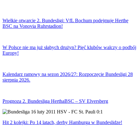
Wielkie otwarcie 2. Bundesligi: VfL Bochum podejmuje Herthę
BSC na Vonovia Ruhrstadion!
W Polsce nie ma już słabych drużyn? Pięć klubów walczy o podbój
Europy!
Kalendarz ramowy na sezon 2026/27: Rozpoczęcie Bundesligi 28
sierpnia 2026.
Prognoza 2. Bundesliga HerthaBSC – SV Elversberg
Hit 2 kolejki: Po 14 latach, derby Hamburga w Bundeslidze!