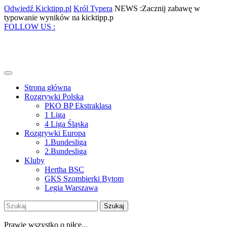
Skip
Odwiedź
Król
Odwiedź Kicktipp.pl
Król Typera
NEWS :Zacznij zabawę w
to
Kicktipp.pl
Typera
Zacznij
typowanie wyników na kicktipp.p
content
Facebook
Twitter
Instagram
Pinterest
zabawę
FOLLOW US :
w
typowanie
wyników
na
kicktipp.p
Open
Menu
Strona główna
Rozgrywki Polska
PKO BP Ekstraklasa
1 Liga
4 Liga Śląska
Rozgrywki Europa
1.Bundesliga
2.Bundesliga
Kluby
Hertha BSC
GKS Szombierki Bytom
Legia Warszawa
Close
Szukaj:
Menu
My
Account
Prawie wszystko o piłce...