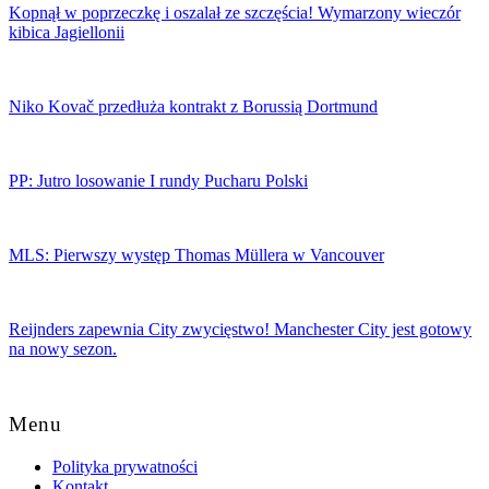
Kopnął w poprzeczkę i oszalał ze szczęścia! Wymarzony wieczór
kibica Jagiellonii
Niko Kovač przedłuża kontrakt z Borussią Dortmund
PP: Jutro losowanie I rundy Pucharu Polski
MLS: Pierwszy występ Thomas Müllera w Vancouver
Reijnders zapewnia City zwycięstwo! Manchester City jest gotowy
na nowy sezon.
Back
to
Menu
Top
Polityka prywatności
Kontakt