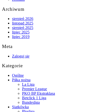
Archiwum
sierpień 2026
listopad 2025
sierpień 2025
lipiec 2025
lipiec 2019
Meta
Zaloguj się
Kategorie
Ogólne
Piłka nożna
La Liga
Premier League
PKO BP Ekstraklasa
Betclick 1 Liga
Bundesliga
Siatkówka
Plusliga