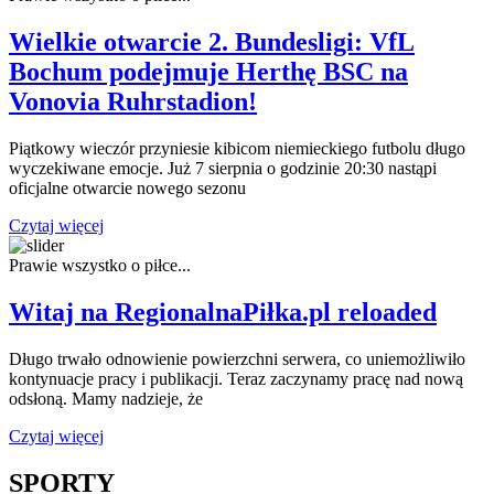
Wielkie otwarcie 2. Bundesligi: VfL
Bochum podejmuje Herthę BSC na
Vonovia Ruhrstadion!
Piątkowy wieczór przyniesie kibicom niemieckiego futbolu długo
wyczekiwane emocje. Już 7 sierpnia o godzinie 20:30 nastąpi
oficjalne otwarcie nowego sezonu
Czytaj
Czytaj więcej
więcej
Prawie wszystko o piłce...
Witaj na RegionalnaPiłka.pl reloaded
Długo trwało odnowienie powierzchni serwera, co uniemożliwiło
kontynuacje pracy i publikacji. Teraz zaczynamy pracę nad nową
odsłoną. Mamy nadzieje, że
Czytaj
Czytaj więcej
poprzednia
Next
więcej
SPORTY