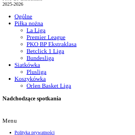
2025-2026
Ogólne
Piłka nożna
La Liga
Premier League
PKO BP Ekstraklasa
Betclick 1 Liga
Bundesliga
Siatkówka
Plusliga
Koszykówka
Orlen Basket Liga
Nadchodzące spotkania
Back
to
Menu
Top
Polityka prywatności