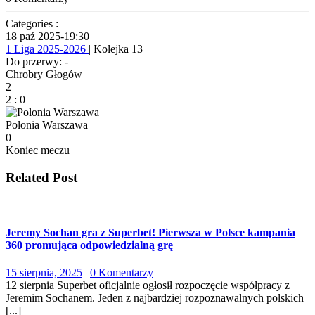
Categories :
18 paź 2025
-
19:30
1 Liga 2025-2026
| Kolejka 13
Do przerwy: -
Chrobry Głogów
2
2
:
0
Polonia Warszawa
0
Koniec meczu
Related Post
Jeremy Sochan gra z Superbet! Pierwsza w Polsce kampania
360 promująca odpowiedzialną grę
15
15 sierpnia, 2025
|
0 Komentarzy
|
sierpnia,
12 sierpnia Superbet oficjalnie ogłosił rozpoczęcie współpracy z
2025
Jeremim Sochanem. Jeden z najbardziej rozpoznawalnych polskich
[...]