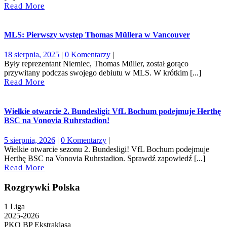
Read
Read More
More
MLS: Pierwszy występ Thomas Müllera w Vancouver
18
18 sierpnia, 2025
|
0 Komentarzy
|
sierpnia,
Były reprezentant Niemiec, Thomas Müller, został gorąco
2025
przywitany podczas swojego debiutu w MLS. W krótkim [...]
Read
Read More
More
Wielkie otwarcie 2. Bundesligi: VfL Bochum podejmuje Herthę
BSC na Vonovia Ruhrstadion!
5
5 sierpnia, 2026
|
0 Komentarzy
|
sierpnia,
Wielkie otwarcie sezonu 2. Bundesligi! VfL Bochum podejmuje
2026
Herthę BSC na Vonovia Ruhrstadion. Sprawdź zapowiedź [...]
Read
Read More
More
Rozgrywki Polska
1 Liga
2025-2026
PKO BP Ekstraklasa