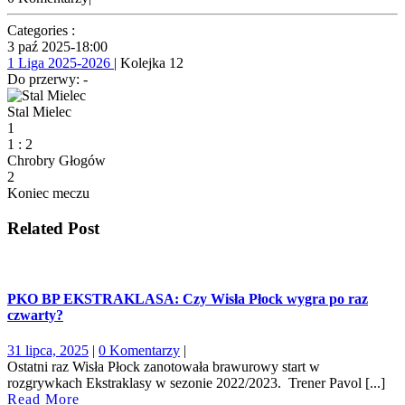
Categories :
3 paź 2025
-
18:00
1 Liga 2025-2026
| Kolejka 12
Do przerwy: -
Stal Mielec
1
1
:
2
Chrobry Głogów
2
Koniec meczu
Related Post
PKO BP EKSTRAKLASA: Czy Wisła Płock wygra po raz
czwarty?
31
31 lipca, 2025
|
0 Komentarzy
|
lipca,
Ostatni raz Wisła Płock zanotowała brawurowy start w
2025
rozgrywkach Ekstraklasy w sezonie 2022/2023. Trener Pavol [...]
Read
Read More