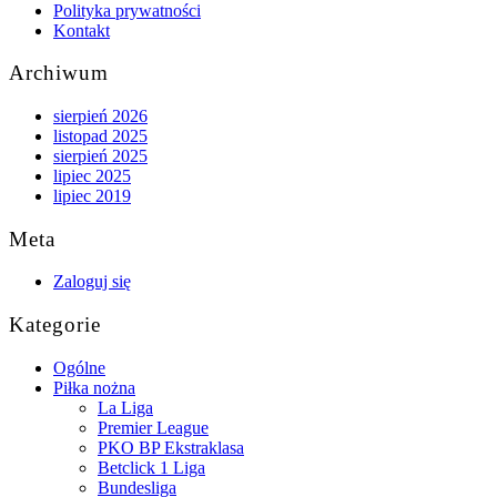
Polityka prywatności
Kontakt
Archiwum
sierpień 2026
listopad 2025
sierpień 2025
lipiec 2025
lipiec 2019
Meta
Zaloguj się
Kategorie
Ogólne
Piłka nożna
La Liga
Premier League
PKO BP Ekstraklasa
Betclick 1 Liga
Bundesliga