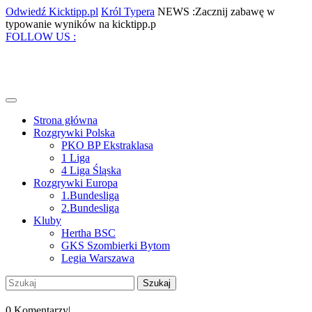
Skip
Odwiedź
Król
Odwiedź Kicktipp.pl
Król Typera
NEWS :Zacznij zabawę w
to
Kicktipp.pl
Typera
Zacznij
typowanie wyników na kicktipp.p
content
Facebook
Twitter
Instagram
Pinterest
zabawę
FOLLOW US :
w
typowanie
wyników
na
kicktipp.p
Open
Menu
Strona główna
Rozgrywki Polska
PKO BP Ekstraklasa
1 Liga
4 Liga Śląska
Rozgrywki Europa
1.Bundesliga
2.Bundesliga
Kluby
Hertha BSC
GKS Szombierki Bytom
Legia Warszawa
Close
Szukaj:
Menu
My
Account
0 Komentarzy
|