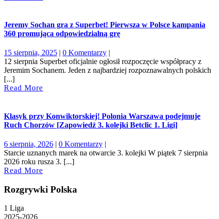
More
Jeremy Sochan gra z Superbet! Pierwsza w Polsce kampania
360 promująca odpowiedzialną grę
15
15 sierpnia, 2025
|
0 Komentarzy
|
sierpnia,
12 sierpnia Superbet oficjalnie ogłosił rozpoczęcie współpracy z
2025
Jeremim Sochanem. Jeden z najbardziej rozpoznawalnych polskich
[...]
Read
Read More
More
Klasyk przy Konwiktorskiej! Polonia Warszawa podejmuje
Ruch Chorzów [Zapowiedź 3. kolejki Betclic 1. Ligi]
6
6 sierpnia, 2026
|
0 Komentarzy
|
sierpnia,
Starcie uznanych marek na otwarcie 3. kolejki W piątek 7 sierpnia
2026
2026 roku rusza 3. [...]
Read
Read More
More
Rozgrywki Polska
1 Liga
2025-2026