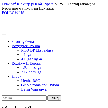
Skip
Odwiedź
Król
Odwiedź Kicktipp.pl
Król Typera
NEWS :Zacznij zabawę w
to
Kicktipp.pl
Typera
Zacznij
typowanie wyników na kicktipp.p
content
Facebook
Twitter
Instagram
Pinterest
zabawę
FOLLOW US :
w
typowanie
wyników
na
kicktipp.p
Open
Menu
Strona główna
Rozgrywki Polska
PKO BP Ekstraklasa
1 Liga
4 Liga Śląska
Rozgrywki Europa
1.Bundesliga
2.Bundesliga
Kluby
Hertha BSC
GKS Szombierki Bytom
Legia Warszawa
Close
Szukaj:
Menu
My
Account