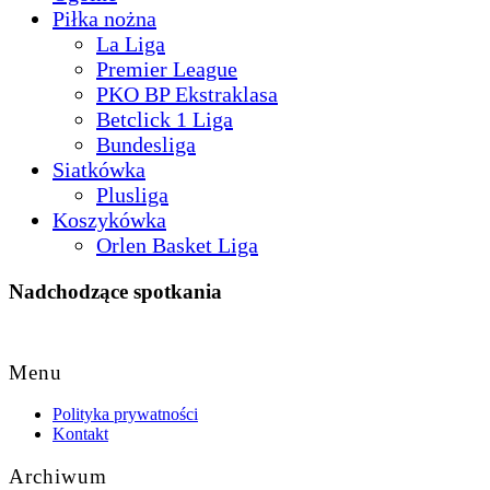
Piłka nożna
La Liga
Premier League
PKO BP Ekstraklasa
Betclick 1 Liga
Bundesliga
Siatkówka
Plusliga
Koszykówka
Orlen Basket Liga
Nadchodzące spotkania
Back
to
Menu
Top
Polityka prywatności
Kontakt
Archiwum