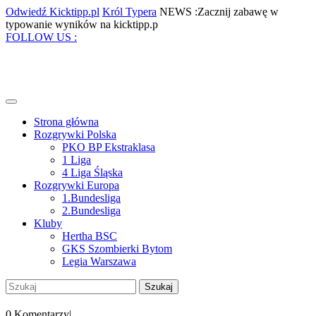
Skip
Odwiedź
Król
Odwiedź Kicktipp.pl
Król Typera
NEWS :Zacznij zabawę w
to
Kicktipp.pl
Typera
Zacznij
typowanie wyników na kicktipp.p
content
Facebook
Twitter
Instagram
Pinterest
zabawę
FOLLOW US :
w
typowanie
wyników
na
kicktipp.p
Open
Menu
Strona główna
Rozgrywki Polska
PKO BP Ekstraklasa
1 Liga
4 Liga Śląska
Rozgrywki Europa
1.Bundesliga
2.Bundesliga
Kluby
Hertha BSC
GKS Szombierki Bytom
Legia Warszawa
Close
Szukaj:
Menu
My
Account
0 Komentarzy
|