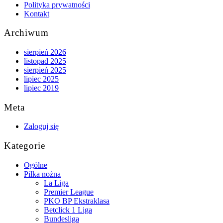
Polityka prywatności
Kontakt
Archiwum
sierpień 2026
listopad 2025
sierpień 2025
lipiec 2025
lipiec 2019
Meta
Zaloguj się
Kategorie
Ogólne
Piłka nożna
La Liga
Premier League
PKO BP Ekstraklasa
Betclick 1 Liga
Bundesliga