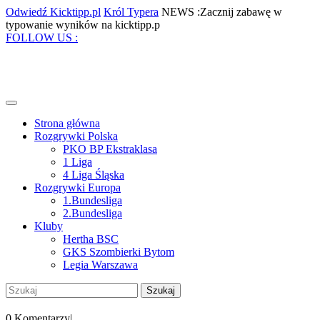
Skip
Odwiedź
Król
Odwiedź Kicktipp.pl
Król Typera
NEWS :Zacznij zabawę w
to
Kicktipp.pl
Typera
Zacznij
typowanie wyników na kicktipp.p
content
Facebook
Twitter
Instagram
Pinterest
zabawę
FOLLOW US :
w
typowanie
wyników
na
kicktipp.p
Open
Menu
Strona główna
Rozgrywki Polska
PKO BP Ekstraklasa
1 Liga
4 Liga Śląska
Rozgrywki Europa
1.Bundesliga
2.Bundesliga
Kluby
Hertha BSC
GKS Szombierki Bytom
Legia Warszawa
Close
Szukaj:
Menu
My
Account
0 Komentarzy
|