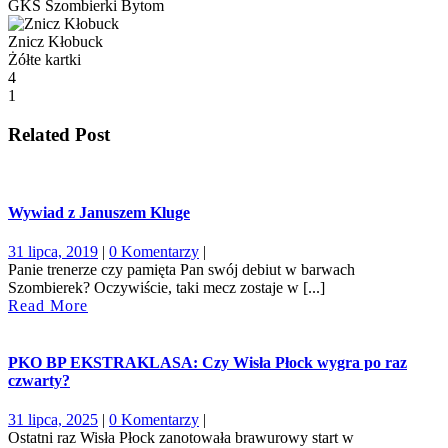
GKS Szombierki Bytom
Znicz Kłobuck
Żółte kartki
4
1
Related Post
Wywiad z Januszem Kluge
31
31 lipca, 2019
|
0 Komentarzy
|
lipca,
Panie trenerze czy pamięta Pan swój debiut w barwach
2019
Szombierek? Oczywiście, taki mecz zostaje w [...]
Read
Read More
More
PKO BP EKSTRAKLASA: Czy Wisła Płock wygra po raz
czwarty?
31
31 lipca, 2025
|
0 Komentarzy
|
lipca,
Ostatni raz Wisła Płock zanotowała brawurowy start w