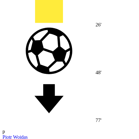
26'
48'
77'
p
Piotr Wojdas