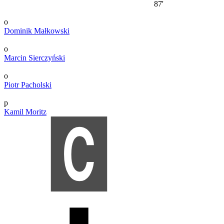
87'
o
Dominik Małkowski
o
Marcin Sierczyński
o
Piotr Pacholski
p
Kamil Moritz