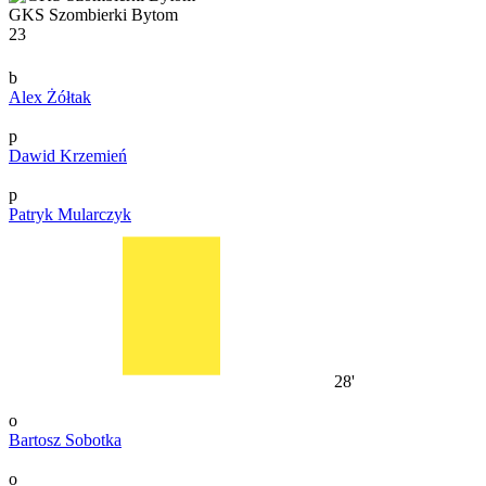
GKS Szombierki Bytom
23
b
Alex Żółtak
p
Dawid Krzemień
p
Patryk Mularczyk
28'
o
Bartosz Sobotka
o