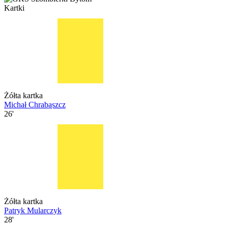
Kartki
Żółta kartka
Michał Chrabąszcz
26'
Żółta kartka
Patryk Mularczyk
28'