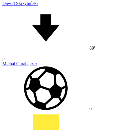
Dawid Skrzypiński
89'
p
Michał Chrabąszcz
6'