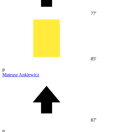
77'
85'
p
Mateusz Anklewicz
87'
p