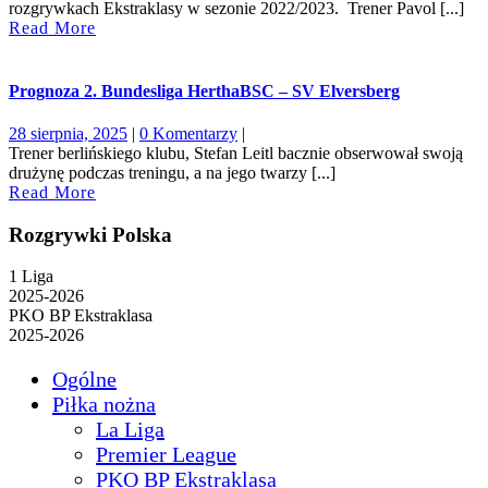
2025
rozgrywkach Ekstraklasy w sezonie 2022/2023. Trener Pavol [...]
Read
Read More
More
Prognoza 2. Bundesliga HerthaBSC – SV Elversberg
28
28 sierpnia, 2025
|
0 Komentarzy
|
sierpnia,
Trener berlińskiego klubu, Stefan Leitl bacznie obserwował swoją
2025
drużynę podczas treningu, a na jego twarzy [...]
Read
Read More
More
Rozgrywki Polska
1 Liga
2025-2026
PKO BP Ekstraklasa
2025-2026
Ogólne
Piłka nożna
La Liga
Premier League
PKO BP Ekstraklasa