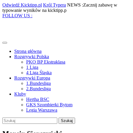
Skip
Odwiedź
Król
Odwiedź Kicktipp.pl
Król Typera
NEWS :Zacznij zabawę w
to
Kicktipp.pl
Typera
Zacznij
typowanie wyników na kicktipp.p
content
Facebook
Twitter
Instagram
Pinterest
zabawę
FOLLOW US :
w
typowanie
wyników
na
kicktipp.p
Open
Menu
Strona główna
Rozgrywki Polska
PKO BP Ekstraklasa
1 Liga
4 Liga Śląska
Rozgrywki Europa
1.Bundesliga
2.Bundesliga
Kluby
Hertha BSC
GKS Szombierki Bytom
Legia Warszawa
Close
Szukaj:
Menu
My
Account