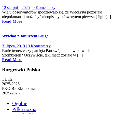
12
12 sierpnia, 2025
|
0 Komentarzy
|
sierpnia,
Wielu obserwartorów spodziewało się, że Wieczysta pozostaje
2025
niepokonana i może być nieopisanym faworytem pierwszej ligi. [...]
Read
Read More
More
Wywiad z Januszem Kluge
31
31 lipca, 2019
|
0 Komentarzy
|
lipca,
Panie trenerze czy pamięta Pan swój debiut w barwach
2019
Szombierek? Oczywiście, taki mecz zostaje w [...]
Read
Read More
More
Rozgrywki Polska
1 Liga
2025-2026
PKO BP Ekstraklasa
2025-2026
Ogólne
Piłka nożna