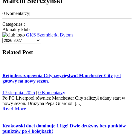
Marcin Sierczyński
0 Komentarzy
|
Categories :
Aktualny klub
GKS Szombierki Bytom
Related Post
Reijnders zapewnia City zwycięstwo! Manchester City jest
gotowy na nowy sezon.
17
17 sierpnia, 2025
|
0 Komentarzy
|
sierpnia,
Po FC Liverpool również Manchester City zaliczył udany start w
2025
nowy sezon. Drużyna Pepa Guardioli [...]
Read
Read More
More
Krakowski duet dominuje 1 ligę! Dwie drużyny bez punktów
punktów po 4 kolejkach!