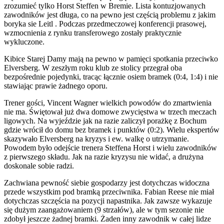
zrozumieć tylko Horst Steffen w Bremie. Lista kontuzjowanych
zawodników jest długa, co na pewno jest częścią problemu z jakim
boryka sie Leitl . Podczas przedmeczowej konferencji prasowej,
wzmocnienia z rynku transferowego zostały praktycznie
wykluczone.
Kibice Starej Damy mają na pewno w pamięci spotkania przeciwko
Elversberg. W zeszłym roku klub ze stolicy przegrał oba
bezpośrednie pojedynki, tracąc łącznie osiem bramek (0:4, 1:4) i nie
stawiając prawie żadnego oporu.
Trener gości, Vincent Wagner wielkich powodów do zmartwienia
nie ma. Świętował już dwa domowe zwycięstwa w trzech meczach
ligowych. Na wyjeździe jak na razie zaliczył porażkę z Bochum
gdzie wrócił do domu bez bramek i punktów (0:2). Wielu ekspertów
skazywało Elversberg na kryzys i ew. walkę o utrzymanie.
Powodem było odejście trenera Steffena Horst i wielu zawodników
z pierwszego składu. Jak na razie kryzysu nie widać, a drużyna
doskonale sobie radzi.
Zachwiana pewność siebie gospodarzy jest dotychczas widoczna
przede wszystkim pod bramką przeciwnika. Fabian Reese nie miał
dotychczas szczęścia na pozycji napastnika. Jak zawsze wykazuje
się dużym zaangażowaniem (9 strzałów), ale w tym sezonie nie
zdobył jeszcze żadnej bramki. Żaden inny zawodnik w całej lidze