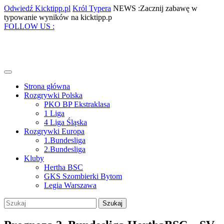
Skip
Odwiedź
Król
Odwiedź Kicktipp.pl
Król Typera
NEWS :Zacznij zabawę w
to
Kicktipp.pl
Typera
Zacznij
typowanie wyników na kicktipp.p
content
Facebook
Twitter
Instagram
Pinterest
zabawę
FOLLOW US :
w
typowanie
wyników
na
kicktipp.p
Open
Menu
Strona główna
Rozgrywki Polska
PKO BP Ekstraklasa
1 Liga
4 Liga Śląska
Rozgrywki Europa
1.Bundesliga
2.Bundesliga
Kluby
Hertha BSC
GKS Szombierki Bytom
Legia Warszawa
Close
Szukaj:
Menu
My
Account