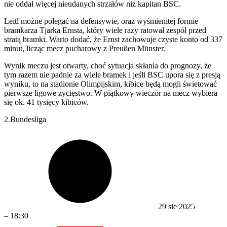
nie oddał więcej nieudanych strzałów niż kapitan BSC.
Leitl możne polegać na defensywie, oraz wyśmienitej formie
bramkarza Tjarka Ernsta, który wiele razy ratował zespół przed
stratą bramki. Warto dodać, że Ernst zachowuje czyste konto od 337
minut, licząc mecz pucharowy z Preußen Münster.
Wynik meczu jest otwarty, choć sytuacja skłania do prognozy, że
tym razem nie padnie za wiele bramek i jeśli BSC upora się z presją
wyniku, to na stadionie Olimpijskim, kibice będą mogli świetować
pierwsze ligowe zycięstwo. W piątkowy wieczór na mecz wybiera
się ok. 41 tysięcy kibiców.
2.Bundesliga
29 sie 2025
–
18:30