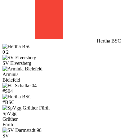
Hertha BSC
0
2
SV Elversberg
Arminia
Bielefeld
#S04
#BSC
SpVgg
Grüther
Fürth
SV