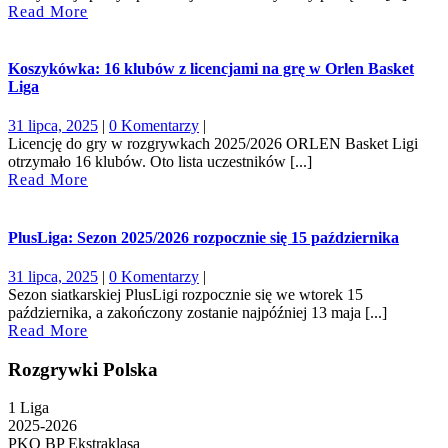
Read
Read More
More
Koszykówka: 16 klubów z licencjami na grę w Orlen Basket
Liga
31
31 lipca, 2025
|
0 Komentarzy
|
lipca,
Licencję do gry w rozgrywkach 2025/2026 ORLEN Basket Ligi
2025
otrzymało 16 klubów. Oto lista uczestników [...]
Read
Read More
More
PlusLiga: Sezon 2025/2026 rozpocznie się 15 października
31
31 lipca, 2025
|
0 Komentarzy
|
lipca,
Sezon siatkarskiej PlusLigi rozpocznie się we wtorek 15
2025
października, a zakończony zostanie najpóźniej 13 maja [...]
Read
Read More
More
Rozgrywki Polska
1 Liga
2025-2026
PKO BP Ekstraklasa