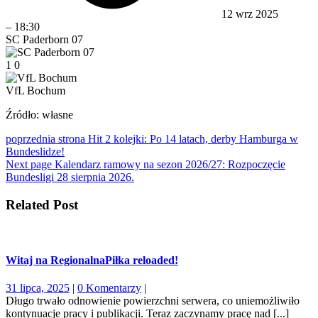
12 wrz 2025
–
18:30
SC Paderborn 07
1
0
VfL Bochum
Źródło: własne
Nawigacja
Older
poprzednia strona
Hit 2 kolejki: Po 14 latach, derby Hamburga w
Posts
Bundeslidze!
wpisu
Newer
Next page
Kalendarz ramowy na sezon 2026/27: Rozpoczęcie
Posts
Bundesligi 28 sierpnia 2026.
Related Post
Witaj na RegionalnaPiłka reloaded!
31
31 lipca, 2025
|
0 Komentarzy
|
lipca,
Długo trwało odnowienie powierzchni serwera, co uniemożliwiło
2025
kontynuacje pracy i publikacji. Teraz zaczynamy pracę nad [...]