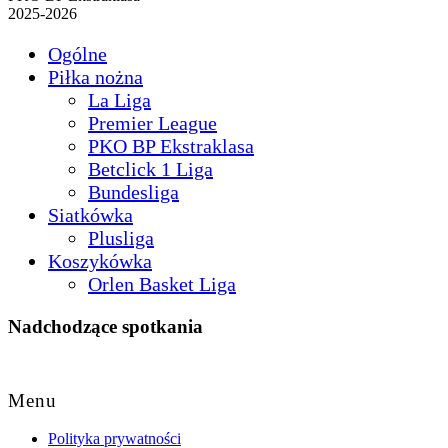
2025-2026
Ogólne
Piłka nożna
La Liga
Premier League
PKO BP Ekstraklasa
Betclick 1 Liga
Bundesliga
Siatkówka
Plusliga
Koszykówka
Orlen Basket Liga
Nadchodzące spotkania
Back
to
Menu
Top
Polityka prywatności