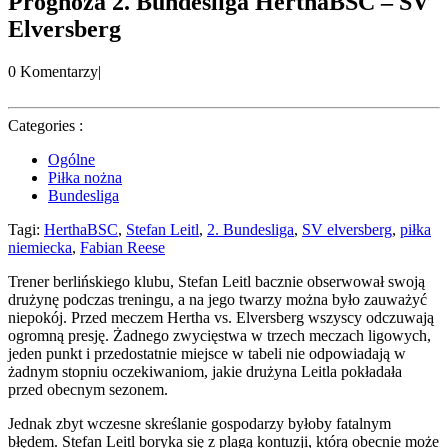
Prognoza 2. Bundesliga HerthaBSC – SV
Elversberg
0 Komentarzy
|
Categories :
Ogólne
Piłka nożna
Bundesliga
Tagi:
HerthaBSC
,
Stefan Leitl
,
2. Bundesliga
,
SV elversberg
,
piłka
niemiecka
,
Fabian Reese
Trener berlińskiego klubu, Stefan Leitl bacznie obserwował swoją
drużynę podczas treningu, a na jego twarzy można było zauważyć
niepokój. Przed meczem Hertha vs. Elversberg wszyscy odczuwają
ogromną presję. Żadnego zwycięstwa w trzech meczach ligowych,
jeden punkt i przedostatnie miejsce w tabeli nie odpowiadają w
żadnym stopniu oczekiwaniom, jakie drużyna Leitla pokładała
przed obecnym sezonem.
Jednak zbyt wczesne skreślanie gospodarzy byłoby fatalnym
błędem. Stefan Leitl boryka się z plagą kontuzji, którą obecnie może