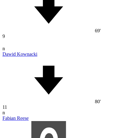
69'
9
n
Dawid Kownacki
80'
11
n
Fabian Reese