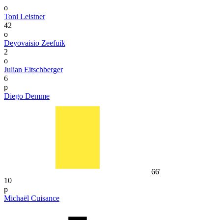
o
Toni Leistner
42
o
Deyovaisio Zeefuik
2
o
Julian Eitschberger
6
p
Diego Demme
66'
10
p
Michaël Cuisance