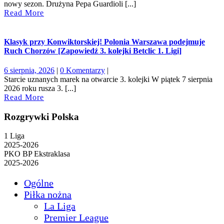
2025
nowy sezon. Drużyna Pepa Guardioli [...]
Read
Read More
More
Klasyk przy Konwiktorskiej! Polonia Warszawa podejmuje
Ruch Chorzów [Zapowiedź 3. kolejki Betclic 1. Ligi]
6
6 sierpnia, 2026
|
0 Komentarzy
|
sierpnia,
Starcie uznanych marek na otwarcie 3. kolejki W piątek 7 sierpnia
2026
2026 roku rusza 3. [...]
Read
Read More
More
Rozgrywki Polska
1 Liga
2025-2026
PKO BP Ekstraklasa
2025-2026
Ogólne
Piłka nożna
La Liga
Premier League