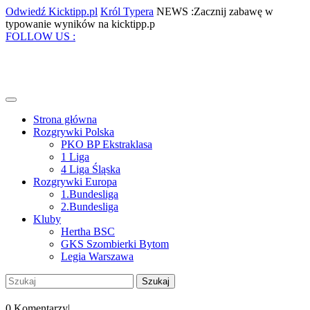
Skip
Odwiedź
Król
Odwiedź Kicktipp.pl
Król Typera
NEWS :Zacznij zabawę w
to
Kicktipp.pl
Typera
Zacznij
typowanie wyników na kicktipp.p
content
Facebook
Twitter
Instagram
Pinterest
zabawę
FOLLOW US :
w
typowanie
wyników
na
kicktipp.p
Open
Menu
Strona główna
Rozgrywki Polska
PKO BP Ekstraklasa
1 Liga
4 Liga Śląska
Rozgrywki Europa
1.Bundesliga
2.Bundesliga
Kluby
Hertha BSC
GKS Szombierki Bytom
Legia Warszawa
Close
Szukaj:
Menu
My
Account
0 Komentarzy
|