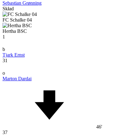
Sebastian Grønning
Skład
FC Schalke 04
Hertha BSC
1
b
Tjark Ernst
31
o
Marton Dardai
46'
37