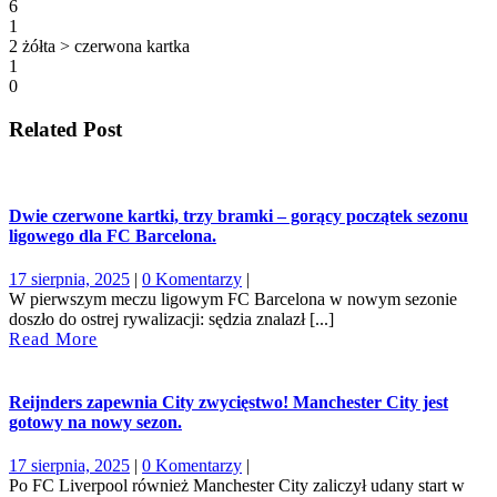
6
1
2 żółta > czerwona kartka
1
0
Related Post
Dwie czerwone kartki, trzy bramki – gorący początek sezonu
ligowego dla FC Barcelona.
17
17 sierpnia, 2025
|
0 Komentarzy
|
sierpnia,
W pierwszym meczu ligowym FC Barcelona w nowym sezonie
2025
doszło do ostrej rywalizacji: sędzia znalazł [...]
Read
Read More
More
Reijnders zapewnia City zwycięstwo! Manchester City jest
gotowy na nowy sezon.
17
17 sierpnia, 2025
|
0 Komentarzy
|
sierpnia,
Po FC Liverpool również Manchester City zaliczył udany start w