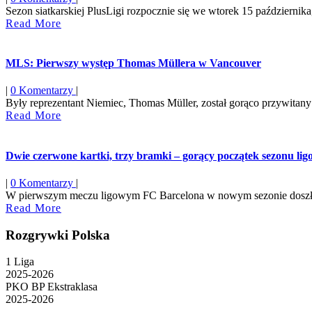
Sezon siatkarskiej PlusLigi rozpocznie się we wtorek 15 października,
Read
Read More
More
MLS: Pierwszy występ Thomas Müllera w Vancouver
|
0 Komentarzy
|
Były reprezentant Niemiec, Thomas Müller, został gorąco przywitan
Read
Read More
More
Dwie czerwone kartki, trzy bramki – gorący początek sezonu li
|
0 Komentarzy
|
W pierwszym meczu ligowym FC Barcelona w nowym sezonie doszło do 
Read
Read More
More
Rozgrywki Polska
1 Liga
2025-2026
PKO BP Ekstraklasa
2025-2026