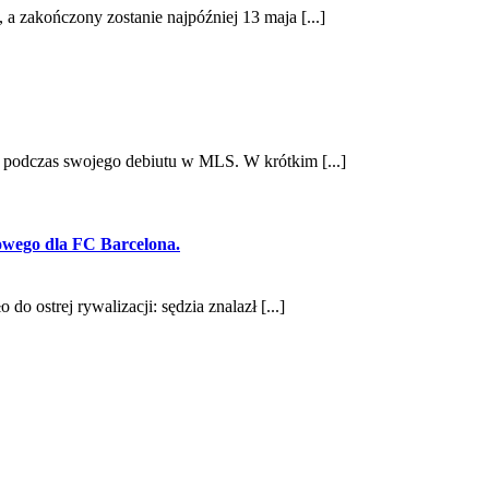
 a zakończony zostanie najpóźniej 13 maja [...]
y podczas swojego debiutu w MLS. W krótkim [...]
gowego dla FC Barcelona.
ostrej rywalizacji: sędzia znalazł [...]