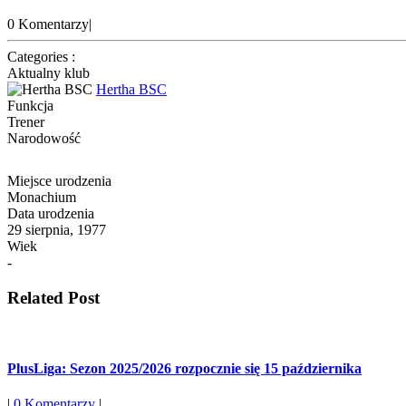
0 Komentarzy
|
Categories :
Aktualny klub
Hertha BSC
Funkcja
Trener
Narodowość
Miejsce urodzenia
Monachium
Data urodzenia
29 sierpnia, 1977
Wiek
-
Related Post
PlusLiga: Sezon 2025/2026 rozpocznie się 15 października
|
0 Komentarzy
|