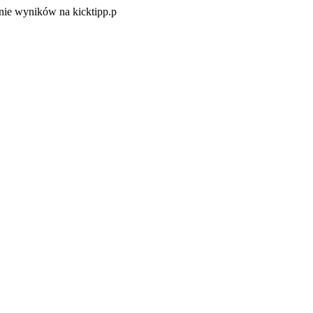
Zacznij
ie wyników na kicktipp.p
zabawę
w
typowanie
wyników
na
kicktipp.p