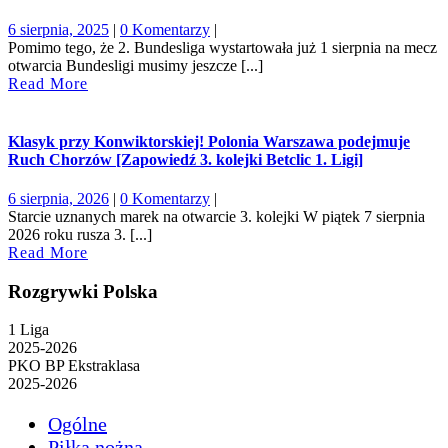
6
6 sierpnia, 2025
|
0 Komentarzy
|
sierpnia,
Pomimo tego, że 2. Bundesliga wystartowała już 1 sierpnia na mecz
2025
otwarcia Bundesligi musimy jeszcze [...]
Read
Read More
More
Klasyk przy Konwiktorskiej! Polonia Warszawa podejmuje
Ruch Chorzów [Zapowiedź 3. kolejki Betclic 1. Ligi]
6
6 sierpnia, 2026
|
0 Komentarzy
|
sierpnia,
Starcie uznanych marek na otwarcie 3. kolejki W piątek 7 sierpnia
2026
2026 roku rusza 3. [...]
Read
Read More
More
Rozgrywki Polska
1 Liga
2025-2026
PKO BP Ekstraklasa
2025-2026
Ogólne
Piłka nożna