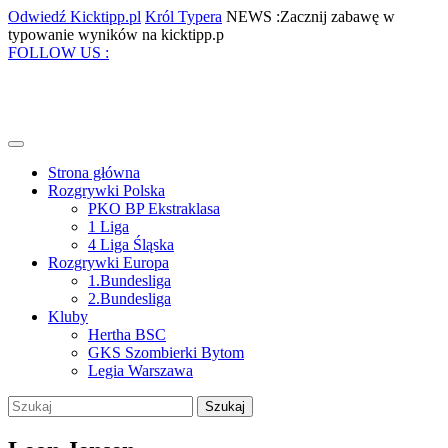
Skip
Odwiedź
Król
Odwiedź Kicktipp.pl
Król Typera
NEWS :Zacznij zabawę w
to
Kicktipp.pl
Typera
Zacznij
typowanie wyników na kicktipp.p
content
Facebook
Twitter
Instagram
Pinterest
zabawę
FOLLOW US :
w
typowanie
wyników
na
kicktipp.p
Open
Menu
Strona główna
Rozgrywki Polska
PKO BP Ekstraklasa
1 Liga
4 Liga Śląska
Rozgrywki Europa
1.Bundesliga
2.Bundesliga
Kluby
Hertha BSC
GKS Szombierki Bytom
Legia Warszawa
Close
Szukaj:
Menu
My
Account