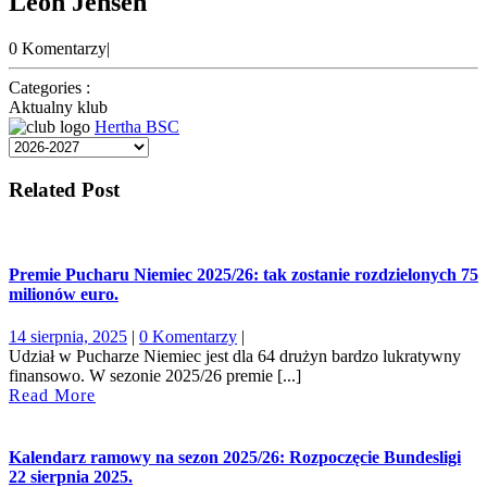
Leon Jensen
0 Komentarzy
|
Categories :
Aktualny klub
Hertha BSC
Related Post
Premie Pucharu Niemiec 2025/26: tak zostanie rozdzielonych 75
milionów euro.
14
14 sierpnia, 2025
|
0 Komentarzy
|
sierpnia,
Udział w Pucharze Niemiec jest dla 64 drużyn bardzo lukratywny
2025
finansowo. W sezonie 2025/26 premie [...]
Read
Read More
More
Kalendarz ramowy na sezon 2025/26: Rozpoczęcie Bundesligi
22 sierpnia 2025.