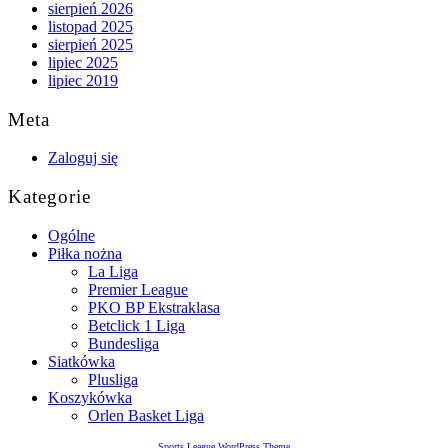
sierpień 2026
listopad 2025
sierpień 2025
lipiec 2025
lipiec 2019
Meta
Zaloguj się
Kategorie
Ogólne
Piłka nożna
La Liga
Premier League
PKO BP Ekstraklasa
Betclick 1 Liga
Bundesliga
Siatkówka
Plusliga
Koszykówka
Orlen Basket Liga
Sports League WordPress Theme