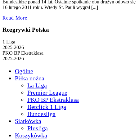
Bundeslidze ponad 14 lat. Ostatnie spotkanie obu drużyn odbyło się
14
latach,
16 lutego 2011 roku. Wtedy St. Pauli wygrał [...]
latach,
derby
derby
Read
Read More
Hamburga
More
Hamburga
w
Rozgrywki Polska
Bundeslidze!
w
Bundeslidze!
1 Liga
2025-2026
PKO BP Ekstraklasa
2025-2026
Ogólne
Piłka nożna
La Liga
Premier League
PKO BP Ekstraklasa
Betclick 1 Liga
Bundesliga
Siatkówka
Plusliga
Koszykówka