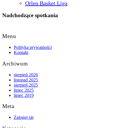
Orlen Basket Liga
Nadchodzące spotkania
Back
to
Menu
Top
Polityka prywatności
Kontakt
Archiwum
sierpień 2026
listopad 2025
sierpień 2025
lipiec 2025
lipiec 2019
Meta
Zaloguj się