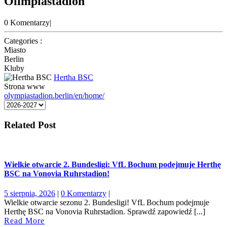
Olimpiastadion
0 Komentarzy
|
Categories :
Miasto
Berlin
Kluby
Hertha BSC
Strona www
olympiastadion.berlin/en/home/
Related Post
Wielkie otwarcie 2. Bundesligi: VfL Bochum podejmuje Herthę
BSC na Vonovia Ruhrstadion!
5
5 sierpnia, 2026
|
0 Komentarzy
|
sierpnia,
Wielkie otwarcie sezonu 2. Bundesligi! VfL Bochum podejmuje
2026
Herthę BSC na Vonovia Ruhrstadion. Sprawdź zapowiedź [...]
Read
Read More