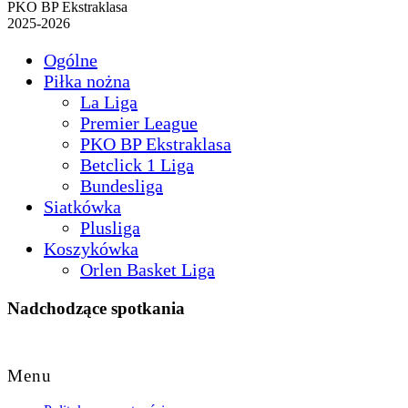
PKO BP Ekstraklasa
2025-2026
Ogólne
Piłka nożna
La Liga
Premier League
PKO BP Ekstraklasa
Betclick 1 Liga
Bundesliga
Siatkówka
Plusliga
Koszykówka
Orlen Basket Liga
Nadchodzące spotkania
Back
to
Menu
Top