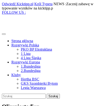
Skip
Odwiedź
Król
Odwiedź Kicktipp.pl
Król Typera
NEWS :Zacznij zabawę w
to
Kicktipp.pl
Typera
Zacznij
typowanie wyników na kicktipp.p
content
Facebook
Twitter
Instagram
Pinterest
zabawę
FOLLOW US :
w
typowanie
wyników
na
kicktipp.p
Open
Menu
Strona główna
Rozgrywki Polska
PKO BP Ekstraklasa
1 Liga
4 Liga Śląska
Rozgrywki Europa
1.Bundesliga
2.Bundesliga
Kluby
Hertha BSC
GKS Szombierki Bytom
Legia Warszawa
Close
Szukaj:
Menu
My
Account