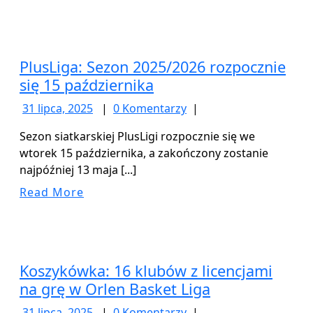
More
PlusLiga: Sezon 2025/2026 rozpocznie
się 15 października
31
31 lipca, 2025
|
0 Komentarzy
|
lipca,
Sezon siatkarskiej PlusLigi rozpocznie się we
2025
wtorek 15 października, a zakończony zostanie
najpóźniej 13 maja [...]
Read
Read More
More
Koszykówka: 16 klubów z licencjami
na grę w Orlen Basket Liga
31
31 lipca, 2025
|
0 Komentarzy
|