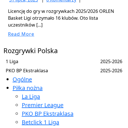
lipca,
Licencję do gry w rozgrywkach 2025/2026 ORLEN
2025
Basket Ligi otrzymało 16 klubów. Oto lista
uczestników [...]
Read
Read More
More
Rozgrywki Polska
1 Liga
2025-2026
PKO BP Ekstraklasa
2025-2026
Ogólne
Piłka nożna
La Liga
Premier League
PKO BP Ekstraklasa
Betclick 1 Liga