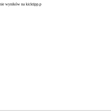
Zacznij
ie wyników na kicktipp.p
zabawę
w
typowanie
wyników
na
kicktipp.p