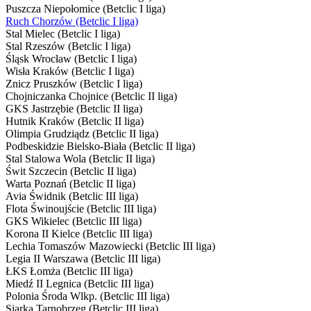
Puszcza Niepołomice (Betclic I liga)
Ruch Chorzów (Betclic I liga)
Stal Mielec (Betclic I liga)
Stal Rzeszów (Betclic I liga)
Śląsk Wrocław (Betclic I liga)
Wisła Kraków (Betclic I liga)
Znicz Pruszków (Betclic I liga)
Chojniczanka Chojnice (Betclic II liga)
GKS Jastrzębie (Betclic II liga)
Hutnik Kraków (Betclic II liga)
Olimpia Grudziądz (Betclic II liga)
Podbeskidzie Bielsko-Biała (Betclic II liga)
Stal Stalowa Wola (Betclic II liga)
Świt Szczecin (Betclic II liga)
Warta Poznań (Betclic II liga)
Avia Świdnik (Betclic III liga)
Flota Świnoujście (Betclic III liga)
GKS Wikielec (Betclic III liga)
Korona II Kielce (Betclic III liga)
Lechia Tomaszów Mazowiecki (Betclic III liga)
Legia II Warszawa (Betclic III liga)
ŁKS Łomża (Betclic III liga)
Miedź II Legnica (Betclic III liga)
Polonia Środa Wlkp. (Betclic III liga)
Siarka Tarnobrzeg (Betclic III liga)