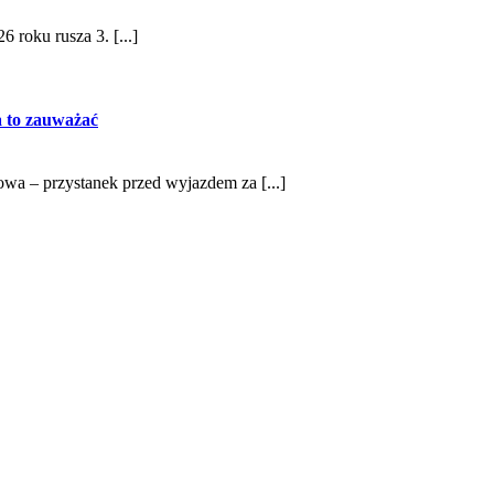
 roku rusza 3. [...]
na to zauważać
iowa – przystanek przed wyjazdem za [...]