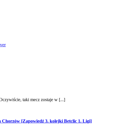
ver
zywiście, taki mecz zostaje w [...]
horzów [Zapowiedź 3. kolejki Betclic 1. Ligi]