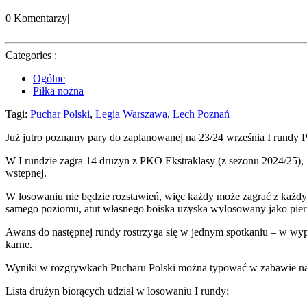
0 Komentarzy
|
Categories :
Ogólne
Piłka nożna
Tagi:
Puchar Polski
,
Legia Warszawa
,
Lech Poznań
Już jutro poznamy pary do zaplanowanej na 23/24 września I rundy Pu
W I rundzie zagra 14 drużyn z PKO Ekstraklasy (z sezonu 2024/25), 
wstepnej.
W losowaniu nie będzie rozstawień, więc każdy może zagrać z każ
samego poziomu, atut własnego boiska uzyska wylosowany jako pie
Awans do następnej rundy rostrzyga się w jednym spotkaniu – w wypa
karne.
Wyniki w rozgrywkach Pucharu Polski można typować w zabawie na p
Lista drużyn biorących udział w losowaniu I rundy: