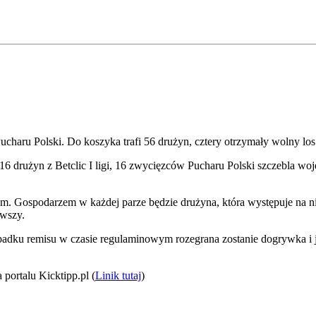
charu Polski. Do koszyka trafi 56 drużyn, cztery otrzymały wolny los 
16 drużyn z Betclic I ligi, 16 zwycięzców Pucharu Polski szczebla w
dym. Gospodarzem w każdej parze będzie drużyna, która występuje n
rwszy.
dku remisu w czasie regulaminowym rozegrana zostanie dogrywka i jeś
ortalu Kicktipp.pl (
Linik tutaj
)