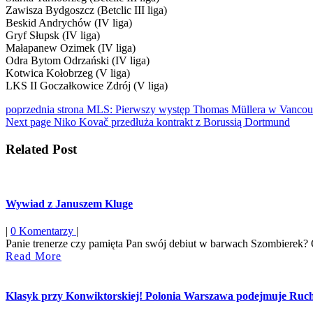
Zawisza Bydgoszcz (Betclic III liga)
Beskid Andrychów (IV liga)
Gryf Słupsk (IV liga)
Małapanew Ozimek (IV liga)
Odra Bytom Odrzański (IV liga)
Kotwica Kołobrzeg (V liga)
LKS II Goczałkowice Zdrój (V liga)
Nawigacja
Older
poprzednia strona
MLS: Pierwszy występ Thomas Müllera w Vancou
Newer
Posts
Next page
Niko Kovač przedłuża kontrakt z Borussią Dortmund
wpisu
Posts
Related Post
Wywiad z Januszem Kluge
|
0 Komentarzy
|
Panie trenerze czy pamięta Pan swój debiut w barwach Szombierek? Oc
Read
Read More
More
Klasyk przy Konwiktorskiej! Polonia Warszawa podejmuje Ruch C