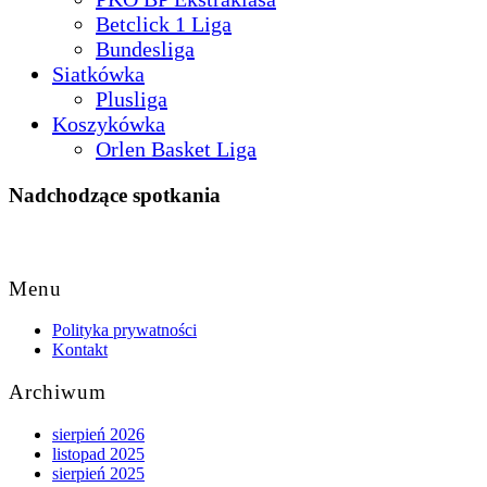
Betclick 1 Liga
Bundesliga
Siatkówka
Plusliga
Koszykówka
Orlen Basket Liga
Nadchodzące spotkania
Back
to
Menu
Top
Polityka prywatności
Kontakt
Archiwum
sierpień 2026
listopad 2025
sierpień 2025