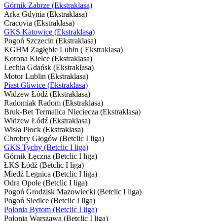
Górnik Zabrze (Ekstraklasa)
Arka Gdynia (Ekstraklasa)
Cracovia (Ekstraklasa)
GKS Katowice (Ekstraklasa)
Pogoń Szczecin (Ekstraklasa)
KGHM Zagłębie Lubin ( Ekstraklasa)
Korona Kielce (Ekstraklasa)
Lechia Gdańsk (Ekstraklasa)
Motor Lublin (Ekstraklasa)
Piast Gliwice (Ekstraklasa)
Widzew Łódź (Ekstraklasa)
Radomiak Radom (Ekstraklasa)
Bruk-Bet Termalica Nieciecza (Ekstraklasa)
Widzew Łódź (Ekstraklasa)
Wisła Płock (Ekstraklasa)
Chrobry Głogów (Betclic I liga)
GKS Tychy (Betclic I liga)
Górnik Łęczna (Betclic I liga)
ŁKS Łódź (Betclic I liga)
Miedź Legnica (Betclic I liga)
Odra Opole (Betclic I liga)
Pogoń Grodzisk Mazowiecki (Betclic I liga)
Pogoń Siedlce (Betclic I liga)
Polonia Bytom (Betclic I liga)
Polonia Warszawa (Betclic I liga)