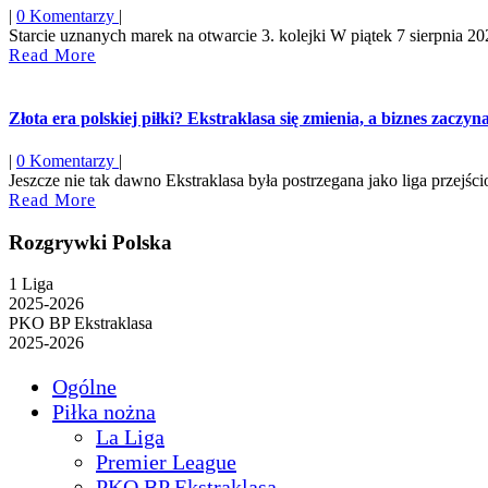
|
0 Komentarzy
|
Starcie uznanych marek na otwarcie 3. kolejki W piątek 7 sierpnia 2026
Read
Read More
More
Złota era polskiej piłki? Ekstraklasa się zmienia, a biznes zaczy
|
0 Komentarzy
|
Jeszcze nie tak dawno Ekstraklasa była postrzegana jako liga przejśc
Read
Read More
More
Rozgrywki Polska
1 Liga
2025-2026
PKO BP Ekstraklasa
2025-2026
Ogólne
Piłka nożna
La Liga
Premier League
PKO BP Ekstraklasa