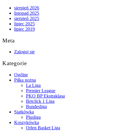
sierpień 2026
listopad 2025
sierpień 2025
lipiec 2025
lipiec 2019
Meta
Zaloguj się
Kategorie
Ogólne
Piłka nożna
La Liga
Premier League
PKO BP Ekstraklasa
Betclick 1 Liga
Bundesliga
Siatkówka
Plusliga
Koszykówka
Orlen Basket Liga