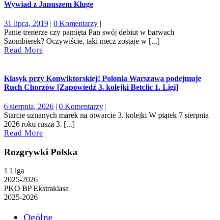
Wywiad z Januszem Kluge
31
31 lipca, 2019
|
0 Komentarzy
|
lipca,
Panie trenerze czy pamięta Pan swój debiut w barwach
2019
Szombierek? Oczywiście, taki mecz zostaje w [...]
Read
Read More
More
Klasyk przy Konwiktorskiej! Polonia Warszawa podejmuje
Ruch Chorzów [Zapowiedź 3. kolejki Betclic 1. Ligi]
6
6 sierpnia, 2026
|
0 Komentarzy
|
sierpnia,
Starcie uznanych marek na otwarcie 3. kolejki W piątek 7 sierpnia
2026
2026 roku rusza 3. [...]
Read
Read More
More
Rozgrywki Polska
1 Liga
2025-2026
PKO BP Ekstraklasa
2025-2026
Ogólne