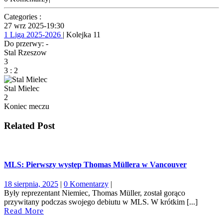
Categories :
27 wrz 2025
-
19:30
1 Liga 2025-2026
| Kolejka 11
Do przerwy: -
Stal Rzeszow
3
3
:
2
Stal Mielec
2
Koniec meczu
Related Post
MLS: Pierwszy występ Thomas Müllera w Vancouver
18
18 sierpnia, 2025
|
0 Komentarzy
|
sierpnia,
Były reprezentant Niemiec, Thomas Müller, został gorąco
2025
przywitany podczas swojego debiutu w MLS. W krótkim [...]
Read
Read More
More