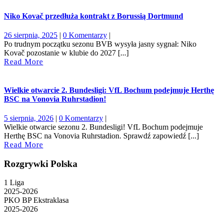
Niko Kovač przedłuża kontrakt z Borussią Dortmund
26
26 sierpnia, 2025
|
0 Komentarzy
|
sierpnia,
Po trudnym początku sezonu BVB wysyła jasny sygnał: Niko
2025
Kovač pozostanie w klubie do 2027 [...]
Read
Read More
More
Wielkie otwarcie 2. Bundesligi: VfL Bochum podejmuje Herthę
BSC na Vonovia Ruhrstadion!
5
5 sierpnia, 2026
|
0 Komentarzy
|
sierpnia,
Wielkie otwarcie sezonu 2. Bundesligi! VfL Bochum podejmuje
2026
Herthę BSC na Vonovia Ruhrstadion. Sprawdź zapowiedź [...]
Read
Read More
More
Rozgrywki Polska
1 Liga
2025-2026
PKO BP Ekstraklasa
2025-2026