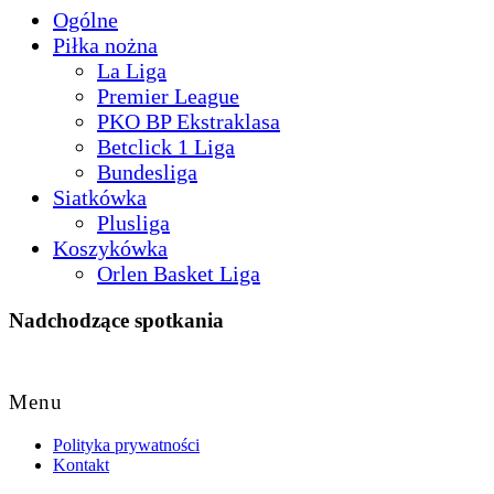
Ogólne
Piłka nożna
La Liga
Premier League
PKO BP Ekstraklasa
Betclick 1 Liga
Bundesliga
Siatkówka
Plusliga
Koszykówka
Orlen Basket Liga
Nadchodzące spotkania
Back
to
Menu
Top
Polityka prywatności
Kontakt