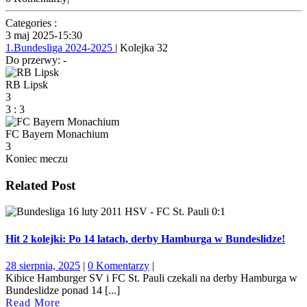
Categories :
3 maj 2025
-
15:30
1.Bundesliga 2024-2025
| Kolejka 32
Do przerwy: -
RB Lipsk
3
3
:
3
FC Bayern Monachium
3
Koniec meczu
Related Post
Hit 2 kolejki: Po 14 latach, derby Hamburga w Bundeslidze!
28
28 sierpnia, 2025
|
0 Komentarzy
|
sierpnia,
Kibice Hamburger SV i FC St. Pauli czekali na derby Hamburga w
2025
Bundeslidze ponad 14 [...]
Read
Read More