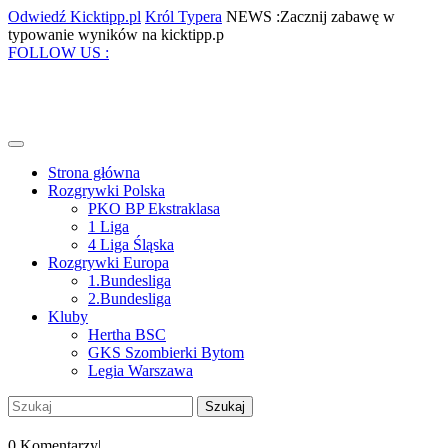
Skip
Odwiedź
Król
Odwiedź Kicktipp.pl
Król Typera
NEWS :Zacznij zabawę w
to
Kicktipp.pl
Typera
Zacznij
typowanie wyników na kicktipp.p
content
Facebook
Twitter
Instagram
Pinterest
zabawę
FOLLOW US :
w
typowanie
wyników
na
kicktipp.p
Open
Menu
Strona główna
Rozgrywki Polska
PKO BP Ekstraklasa
1 Liga
4 Liga Śląska
Rozgrywki Europa
1.Bundesliga
2.Bundesliga
Kluby
Hertha BSC
GKS Szombierki Bytom
Legia Warszawa
Close
Szukaj:
Menu
My
Account
0 Komentarzy
|