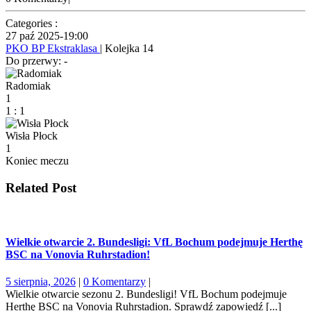
Categories :
27 paź 2025
-
19:00
PKO BP Ekstraklasa
| Kolejka 14
Do przerwy: -
Radomiak
1
1
:
1
Wisła Płock
1
Koniec meczu
Related Post
Wielkie otwarcie 2. Bundesligi: VfL Bochum podejmuje Herthę
BSC na Vonovia Ruhrstadion!
5
5 sierpnia, 2026
|
0 Komentarzy
|
sierpnia,
Wielkie otwarcie sezonu 2. Bundesligi! VfL Bochum podejmuje
2026
Herthę BSC na Vonovia Ruhrstadion. Sprawdź zapowiedź [...]