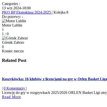
Categories :
13 wrz 2024
-
18:00
PKO BP Ekstraklasa 2024-2025
| Kolejka 8
Do przerwy: -
Motor Lublin
1
1
:
0
Górnik Zabrze
0
Koniec meczu
Related Post
Koszykówka: 16 klubów z licencjami na grę w Orlen Basket Lig
|
0 Komentarzy
|
Licencję do gry w rozgrywkach 2025/2026 ORLEN Basket Ligi otrzym
Read
Read More
More