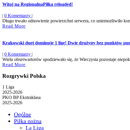
Witaj na RegionalnaPiłka reloaded!
|
0 Komentarzy
|
Długo trwało odnowienie powierzchni serwera, co uniemożliwiło konty
Read
Read More
More
Krakowski duet dominuje 1 ligę! Dwie drużyny bez punktów pun
|
0 Komentarzy
|
Wielu obserwartorów spodziewało się, że Wieczysta pozostaje niepoko
Read
Read More
More
Rozgrywki Polska
1 Liga
2025-2026
PKO BP Ekstraklasa
2025-2026
Ogólne
Piłka nożna
La Liga