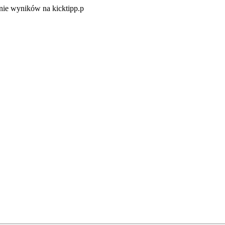
Zacznij
ie wyników na kicktipp.p
zabawę
w
typowanie
wyników
na
kicktipp.p