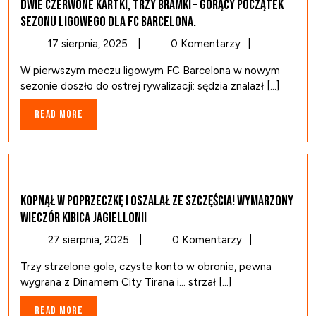
Dwie czerwone kartki, trzy bramki – gorący początek
sezonu ligowego dla FC Barcelona.
17
17 sierpnia, 2025
|
0 Komentarzy
|
sierpnia,
W pierwszym meczu ligowym FC Barcelona w nowym
2025
sezonie doszło do ostrej rywalizacji: sędzia znalazł [...]
Read
Read More
More
Kopnął w poprzeczkę i oszalał ze szczęścia! Wymarzony
wieczór kibica Jagiellonii
27
27 sierpnia, 2025
|
0 Komentarzy
|
sierpnia,
Trzy strzelone gole, czyste konto w obronie, pewna
2025
wygrana z Dinamem City Tirana i… strzał [...]
Read
Read More