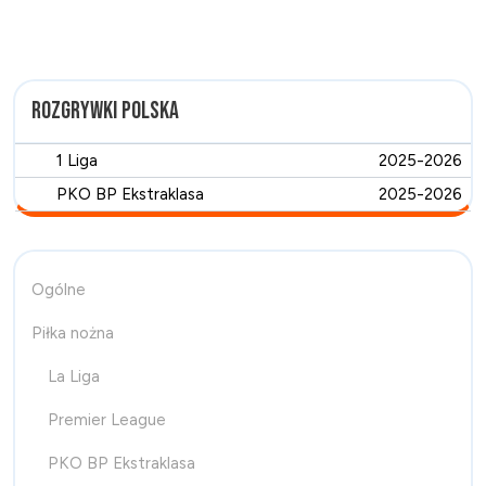
Rozgrywki Polska
1 Liga
2025-2026
PKO BP Ekstraklasa
2025-2026
Ogólne
Piłka nożna
La Liga
Premier League
PKO BP Ekstraklasa