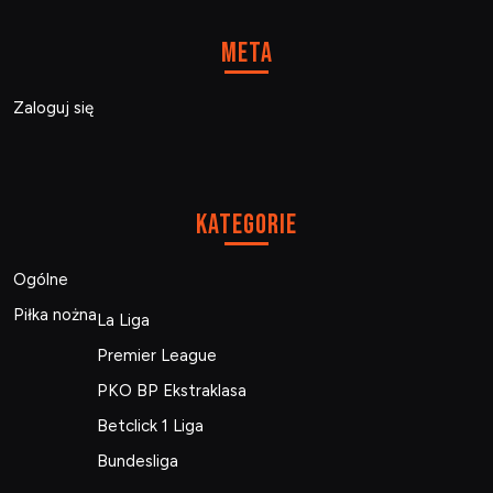
Meta
Zaloguj się
Kategorie
Ogólne
Piłka nożna
La Liga
Premier League
PKO BP Ekstraklasa
Betclick 1 Liga
Bundesliga