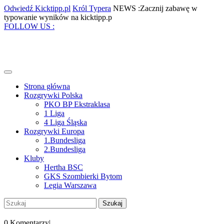
Skip
Odwiedź
Król
Odwiedź Kicktipp.pl
Król Typera
NEWS :Zacznij zabawę w
to
Kicktipp.pl
Typera
Zacznij
typowanie wyników na kicktipp.p
content
Facebook
Twitter
Instagram
Pinterest
zabawę
FOLLOW US :
w
typowanie
wyników
na
kicktipp.p
Open
Menu
Strona główna
Rozgrywki Polska
PKO BP Ekstraklasa
1 Liga
4 Liga Śląska
Rozgrywki Europa
1.Bundesliga
2.Bundesliga
Kluby
Hertha BSC
GKS Szombierki Bytom
Legia Warszawa
Close
Szukaj:
Menu
My
Account
0 Komentarzy
|