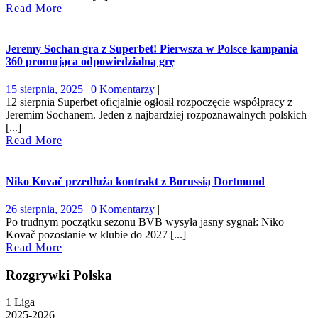
Read
Read More
More
Jeremy Sochan gra z Superbet! Pierwsza w Polsce kampania
360 promująca odpowiedzialną grę
15
15 sierpnia, 2025
|
0 Komentarzy
|
sierpnia,
12 sierpnia Superbet oficjalnie ogłosił rozpoczęcie współpracy z
2025
Jeremim Sochanem. Jeden z najbardziej rozpoznawalnych polskich
[...]
Read
Read More
More
Niko Kovač przedłuża kontrakt z Borussią Dortmund
26
26 sierpnia, 2025
|
0 Komentarzy
|
sierpnia,
Po trudnym początku sezonu BVB wysyła jasny sygnał: Niko
2025
Kovač pozostanie w klubie do 2027 [...]
Read
Read More
More
Rozgrywki Polska
1 Liga
2025-2026