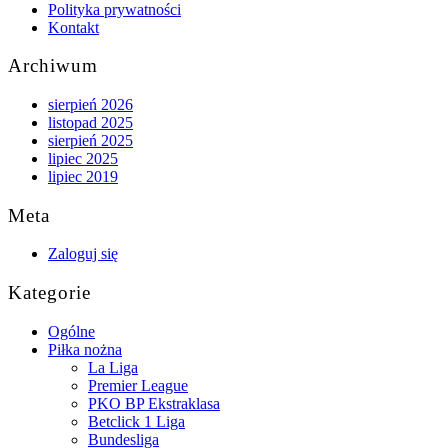
Polityka prywatności
Kontakt
Archiwum
sierpień 2026
listopad 2025
sierpień 2025
lipiec 2025
lipiec 2019
Meta
Zaloguj się
Kategorie
Ogólne
Piłka nożna
La Liga
Premier League
PKO BP Ekstraklasa
Betclick 1 Liga
Bundesliga