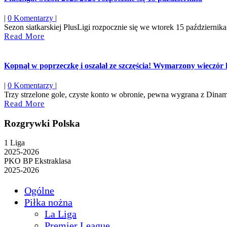
|
0 Komentarzy
|
Sezon siatkarskiej PlusLigi rozpocznie się we wtorek 15 października,
Read
Read More
More
Kopnął w poprzeczkę i oszalał ze szczęścia! Wymarzony wieczór ki
|
0 Komentarzy
|
Trzy strzelone gole, czyste konto w obronie, pewna wygrana z Diname
Read
Read More
More
Rozgrywki Polska
1 Liga
2025-2026
PKO BP Ekstraklasa
2025-2026
Ogólne
Piłka nożna
La Liga
Premier League