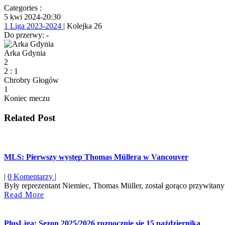
Categories :
5 kwi 2024
-
20:30
1 Liga 2023-2024
| Kolejka 26
Do przerwy: -
Arka Gdynia
2
2
:
1
Chrobry Głogów
1
Koniec meczu
Related Post
MLS: Pierwszy występ Thomas Müllera w Vancouver
|
0 Komentarzy
|
Były reprezentant Niemiec, Thomas Müller, został gorąco przywitan
Read
Read More
More
PlusLiga: Sezon 2025/2026 rozpocznie się 15 października