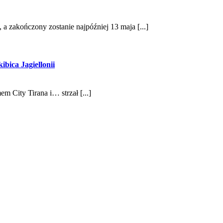
 a zakończony zostanie najpóźniej 13 maja [...]
bica Jagiellonii
m City Tirana i… strzał [...]