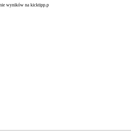
Zacznij
ie wyników na kicktipp.p
zabawę
w
typowanie
wyników
na
kicktipp.p