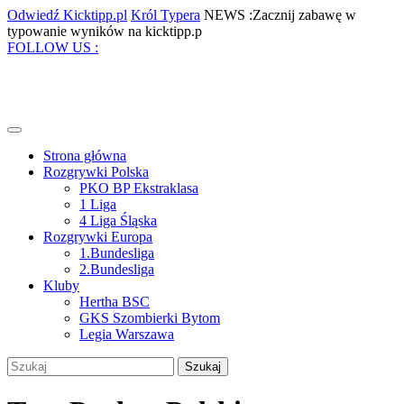
Skip
Odwiedź
Król
Odwiedź Kicktipp.pl
Król Typera
NEWS :Zacznij zabawę w
to
Kicktipp.pl
Typera
Zacznij
typowanie wyników na kicktipp.p
content
Facebook
Twitter
Instagram
Pinterest
zabawę
FOLLOW US :
w
typowanie
wyników
na
kicktipp.p
Open
Menu
Strona główna
Rozgrywki Polska
PKO BP Ekstraklasa
1 Liga
4 Liga Śląska
Rozgrywki Europa
1.Bundesliga
2.Bundesliga
Kluby
Hertha BSC
GKS Szombierki Bytom
Legia Warszawa
Close
Szukaj:
Menu
My
Account