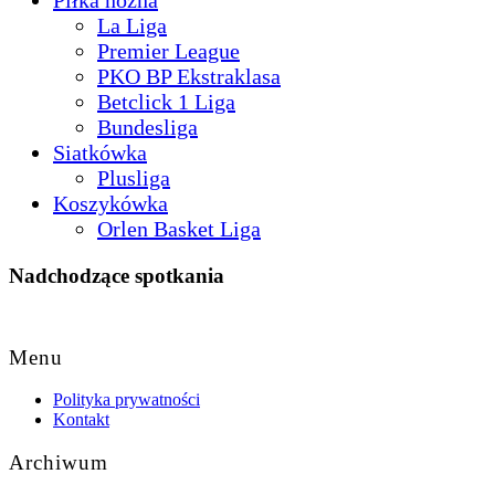
Piłka nożna
La Liga
Premier League
PKO BP Ekstraklasa
Betclick 1 Liga
Bundesliga
Siatkówka
Plusliga
Koszykówka
Orlen Basket Liga
Nadchodzące spotkania
Back
to
Menu
Top
Polityka prywatności
Kontakt
Archiwum