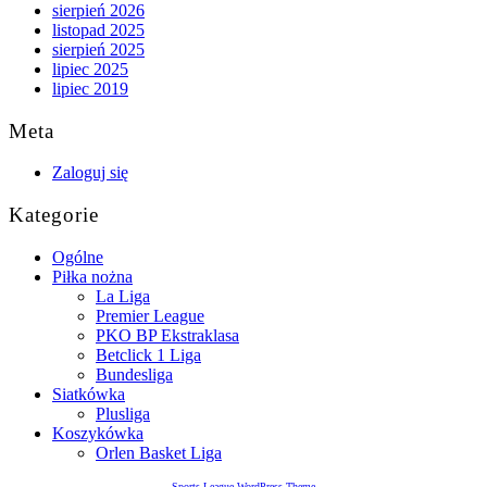
sierpień 2026
listopad 2025
sierpień 2025
lipiec 2025
lipiec 2019
Meta
Zaloguj się
Kategorie
Ogólne
Piłka nożna
La Liga
Premier League
PKO BP Ekstraklasa
Betclick 1 Liga
Bundesliga
Siatkówka
Plusliga
Koszykówka
Orlen Basket Liga
Sports League WordPress Theme