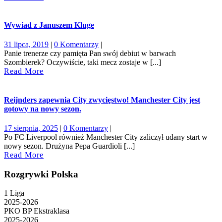
More
Wywiad z Januszem Kluge
31
31 lipca, 2019
|
0 Komentarzy
|
lipca,
Panie trenerze czy pamięta Pan swój debiut w barwach
2019
Szombierek? Oczywiście, taki mecz zostaje w [...]
Read
Read More
More
Reijnders zapewnia City zwycięstwo! Manchester City jest
gotowy na nowy sezon.
17
17 sierpnia, 2025
|
0 Komentarzy
|
sierpnia,
Po FC Liverpool również Manchester City zaliczył udany start w
2025
nowy sezon. Drużyna Pepa Guardioli [...]
Read
Read More
More
Rozgrywki Polska
1 Liga
2025-2026
PKO BP Ekstraklasa
2025-2026