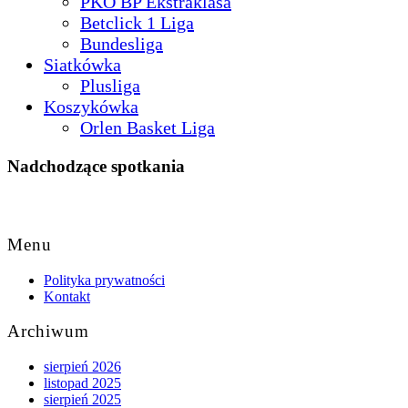
PKO BP Ekstraklasa
Betclick 1 Liga
Bundesliga
Siatkówka
Plusliga
Koszykówka
Orlen Basket Liga
Nadchodzące spotkania
Back
to
Menu
Top
Polityka prywatności
Kontakt
Archiwum
sierpień 2026
listopad 2025
sierpień 2025