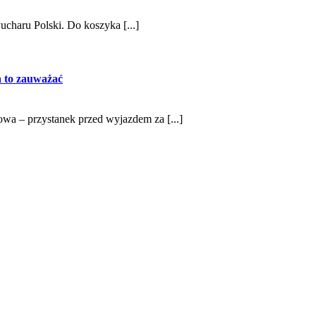
charu Polski. Do koszyka [...]
na to zauważać
iowa – przystanek przed wyjazdem za [...]