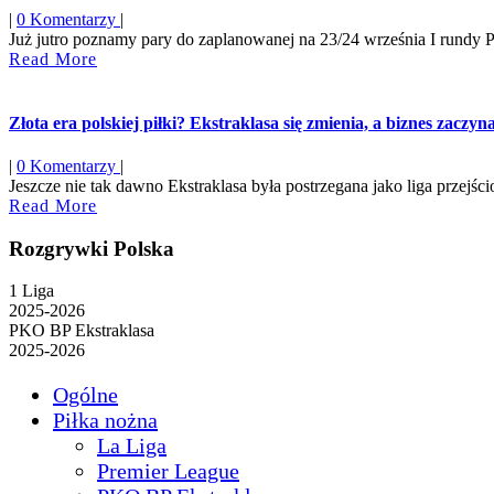
|
0 Komentarzy
|
Już jutro poznamy pary do zaplanowanej na 23/24 września I rundy Pu
Read
Read More
More
Złota era polskiej piłki? Ekstraklasa się zmienia, a biznes zaczy
|
0 Komentarzy
|
Jeszcze nie tak dawno Ekstraklasa była postrzegana jako liga przejśc
Read
Read More
More
Rozgrywki Polska
1 Liga
2025-2026
PKO BP Ekstraklasa
2025-2026
Ogólne
Piłka nożna
La Liga
Premier League