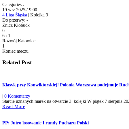
Categories :
19 wrz 2025
-
19:00
4 Liga Śląska
| Kolejka 9
Do przerwy: -
Znicz Kłobuck
6
6
:
1
Rozwój Katowice
1
Koniec meczu
Related Post
Klasyk przy Konwiktorskiej! Polonia Warszawa podejmuje Ruch C
|
0 Komentarzy
|
Starcie uznanych marek na otwarcie 3. kolejki W piątek 7 sierpnia 2026
Read
Read More
More
PP: Jutro losowanie I rundy Pucharu Polski