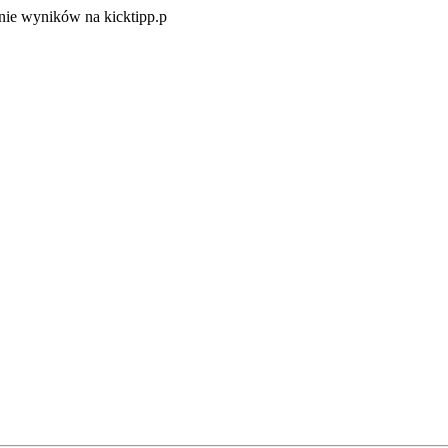
Zacznij
ie wyników na kicktipp.p
zabawę
w
typowanie
wyników
na
kicktipp.p