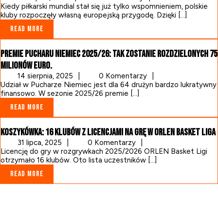
sierpnia,
Kiedy piłkarski mundial stał się już tylko wspomnieniem, polskie
2026
kluby rozpoczęły własną europejską przygodę. Dzięki [...]
Read
Read More
More
Premie Pucharu Niemiec 2025/26: tak zostanie rozdzielonych 75
milionów euro.
14
14 sierpnia, 2025
|
0 Komentarzy
|
sierpnia,
Udział w Pucharze Niemiec jest dla 64 drużyn bardzo lukratywny
2025
finansowo. W sezonie 2025/26 premie [...]
Read
Read More
More
Koszykówka: 16 klubów z licencjami na grę w Orlen Basket Liga
31
31 lipca, 2025
|
0 Komentarzy
|
lipca,
Licencję do gry w rozgrywkach 2025/2026 ORLEN Basket Ligi
2025
otrzymało 16 klubów. Oto lista uczestników [...]
Read
Read More
More