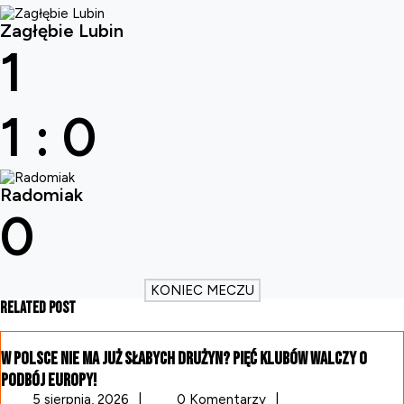
Zagłębie Lubin
1
1
:
0
Radomiak
0
KONIEC MECZU
Related Post
W Polsce nie ma już słabych drużyn? Pięć klubów walczy o
podbój Europy!
5
5 sierpnia, 2026
|
0 Komentarzy
|