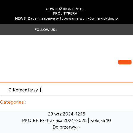
Skip
to
ODWIEDŹ
ODWIEDŹ KICKTIPP.PL
content
KICKTIPP.PL
KRÓL
KRÓL TYPERA
TYPERA
Zacznij
NEWS :Zacznij zabawę w typowanie wyników na kicktipp.p
zabawę
w
Facebook
Twitter
Instagram
Pinterest
FOLLOW US :
typowan
wyników
na
kicktipp
My
Account
0 Komentarzy
|
Categories :
29 wrz 2024
-
12:15
PKO BP Ekstraklasa 2024-2025
| Kolejka 10
Do przerwy: -