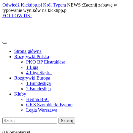
Skip
Odwiedź
Król
Odwiedź Kicktipp.pl
Król Typera
NEWS :Zacznij zabawę w
to
Kicktipp.pl
Typera
Zacznij
typowanie wyników na kicktipp.p
content
Facebook
Twitter
Instagram
Pinterest
zabawę
FOLLOW US :
w
typowanie
wyników
na
kicktipp.p
Open
Menu
Strona główna
Rozgrywki Polska
PKO BP Ekstraklasa
1 Liga
4 Liga Śląska
Rozgrywki Europa
1.Bundesliga
2.Bundesliga
Kluby
Hertha BSC
GKS Szombierki Bytom
Legia Warszawa
Close
Szukaj:
Menu
My
Account
0 Komentarzy
|