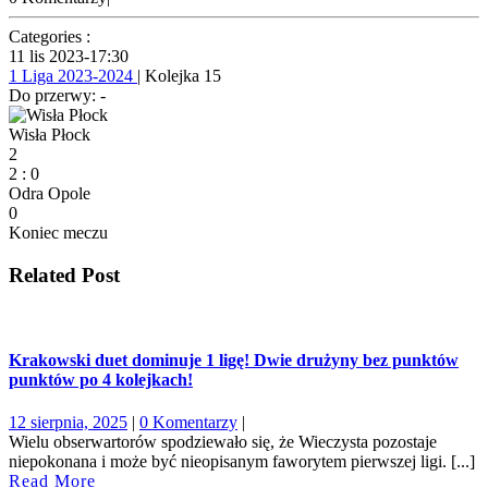
Categories :
11 lis 2023
-
17:30
1 Liga 2023-2024
| Kolejka 15
Do przerwy: -
Wisła Płock
2
2
:
0
Odra Opole
0
Koniec meczu
Related Post
Krakowski duet dominuje 1 ligę! Dwie drużyny bez punktów
punktów po 4 kolejkach!
12
12 sierpnia, 2025
|
0 Komentarzy
|
sierpnia,
Wielu obserwartorów spodziewało się, że Wieczysta pozostaje
2025
niepokonana i może być nieopisanym faworytem pierwszej ligi. [...]
Read
Read More