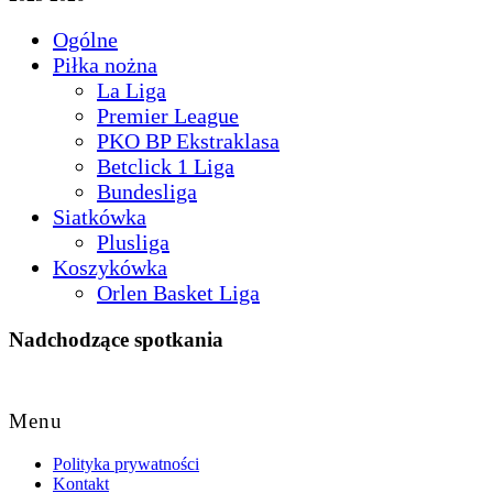
Ogólne
Piłka nożna
La Liga
Premier League
PKO BP Ekstraklasa
Betclick 1 Liga
Bundesliga
Siatkówka
Plusliga
Koszykówka
Orlen Basket Liga
Nadchodzące spotkania
Back
to
Menu
Top
Polityka prywatności
Kontakt