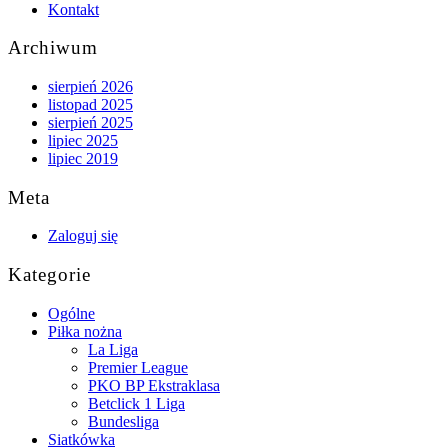
Kontakt
Archiwum
sierpień 2026
listopad 2025
sierpień 2025
lipiec 2025
lipiec 2019
Meta
Zaloguj się
Kategorie
Ogólne
Piłka nożna
La Liga
Premier League
PKO BP Ekstraklasa
Betclick 1 Liga
Bundesliga
Siatkówka