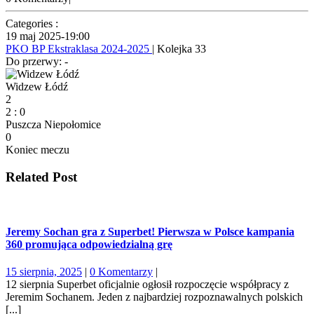
Categories :
19 maj 2025
-
19:00
PKO BP Ekstraklasa 2024-2025
| Kolejka 33
Do przerwy: -
Widzew Łódź
2
2
:
0
Puszcza Niepołomice
0
Koniec meczu
Related Post
Jeremy Sochan gra z Superbet! Pierwsza w Polsce kampania
360 promująca odpowiedzialną grę
15
15 sierpnia, 2025
|
0 Komentarzy
|
sierpnia,
12 sierpnia Superbet oficjalnie ogłosił rozpoczęcie współpracy z
2025
Jeremim Sochanem. Jeden z najbardziej rozpoznawalnych polskich
[...]