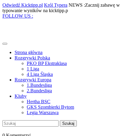
Skip
Odwiedź
Król
Odwiedź Kicktipp.pl
Król Typera
NEWS :Zacznij zabawę w
to
Kicktipp.pl
Typera
Zacznij
typowanie wyników na kicktipp.p
content
Facebook
Twitter
Instagram
Pinterest
zabawę
FOLLOW US :
w
typowanie
wyników
na
kicktipp.p
Open
Menu
Strona główna
Rozgrywki Polska
PKO BP Ekstraklasa
1 Liga
4 Liga Śląska
Rozgrywki Europa
1.Bundesliga
2.Bundesliga
Kluby
Hertha BSC
GKS Szombierki Bytom
Legia Warszawa
Close
Szukaj:
Menu
My
Account
0 Komentarzy
|