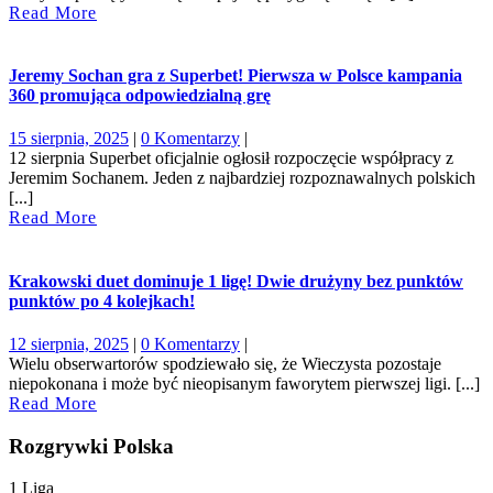
Read
Read More
More
Jeremy Sochan gra z Superbet! Pierwsza w Polsce kampania
360 promująca odpowiedzialną grę
15
15 sierpnia, 2025
|
0 Komentarzy
|
sierpnia,
12 sierpnia Superbet oficjalnie ogłosił rozpoczęcie współpracy z
2025
Jeremim Sochanem. Jeden z najbardziej rozpoznawalnych polskich
[...]
Read
Read More
More
Krakowski duet dominuje 1 ligę! Dwie drużyny bez punktów
punktów po 4 kolejkach!
12
12 sierpnia, 2025
|
0 Komentarzy
|
sierpnia,
Wielu obserwartorów spodziewało się, że Wieczysta pozostaje
2025
niepokonana i może być nieopisanym faworytem pierwszej ligi. [...]
Read
Read More
More
Rozgrywki Polska
1 Liga