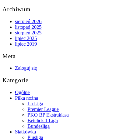
Archiwum
sierpień 2026
listopad 2025
sierpień 2025
lipiec 2025
lipiec 2019
Meta
Zaloguj się
Kategorie
Ogólne
Piłka nożna
La Liga
Premier League
PKO BP Ekstraklasa
Betclick 1 Liga
Bundesliga
Siatkówka
Plusliga