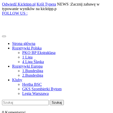
Skip
Odwiedź
Król
Odwiedź Kicktipp.pl
Król Typera
NEWS :Zacznij zabawę w
to
Kicktipp.pl
Typera
Zacznij
typowanie wyników na kicktipp.p
content
Facebook
Twitter
Instagram
Pinterest
zabawę
FOLLOW US :
w
typowanie
wyników
na
kicktipp.p
Open
Menu
Strona główna
Rozgrywki Polska
PKO BP Ekstraklasa
1 Liga
4 Liga Śląska
Rozgrywki Europa
1.Bundesliga
2.Bundesliga
Kluby
Hertha BSC
GKS Szombierki Bytom
Legia Warszawa
Close
Szukaj:
Menu
My
Account
0 Komentarzy
|