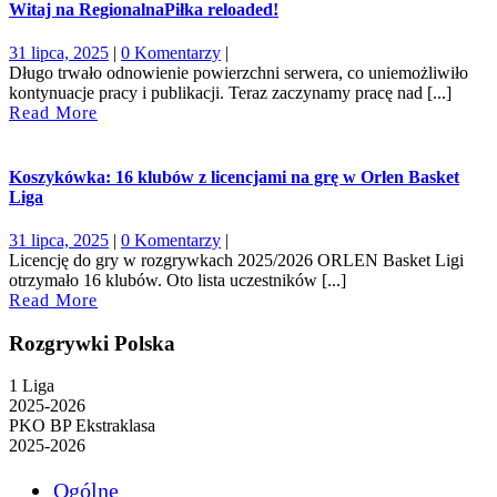
Witaj na RegionalnaPiłka reloaded!
31
31 lipca, 2025
|
0 Komentarzy
|
lipca,
Długo trwało odnowienie powierzchni serwera, co uniemożliwiło
2025
kontynuacje pracy i publikacji. Teraz zaczynamy pracę nad [...]
Read
Read More
More
Koszykówka: 16 klubów z licencjami na grę w Orlen Basket
Liga
31
31 lipca, 2025
|
0 Komentarzy
|
lipca,
Licencję do gry w rozgrywkach 2025/2026 ORLEN Basket Ligi
2025
otrzymało 16 klubów. Oto lista uczestników [...]
Read
Read More
More
Rozgrywki Polska
1 Liga
2025-2026
PKO BP Ekstraklasa
2025-2026
Ogólne