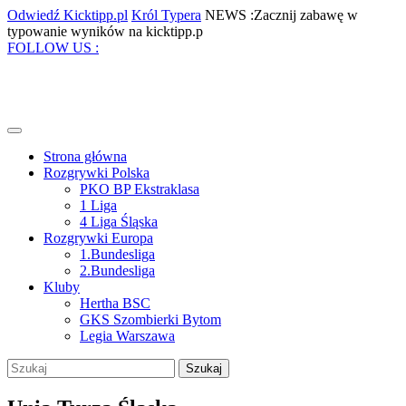
Skip
Odwiedź
Król
Odwiedź Kicktipp.pl
Król Typera
NEWS :Zacznij zabawę w
to
Kicktipp.pl
Typera
Zacznij
typowanie wyników na kicktipp.p
content
Facebook
Twitter
Instagram
Pinterest
zabawę
FOLLOW US :
w
typowanie
wyników
na
kicktipp.p
Open
Menu
Strona główna
Rozgrywki Polska
PKO BP Ekstraklasa
1 Liga
4 Liga Śląska
Rozgrywki Europa
1.Bundesliga
2.Bundesliga
Kluby
Hertha BSC
GKS Szombierki Bytom
Legia Warszawa
Close
Szukaj:
Menu
My
Account