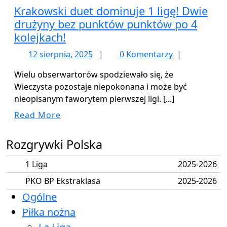
Krakowski duet dominuje 1 ligę! Dwie
drużyny bez punktów punktów po 4
kolejkach!
12
12 sierpnia, 2025
|
0 Komentarzy
|
sierpnia,
Wielu obserwartorów spodziewało się, że
2025
Wieczysta pozostaje niepokonana i może być
nieopisanym faworytem pierwszej ligi. [...]
Read
Read More
More
Rozgrywki Polska
1 Liga
2025-2026
PKO BP Ekstraklasa
2025-2026
Ogólne
Piłka nożna