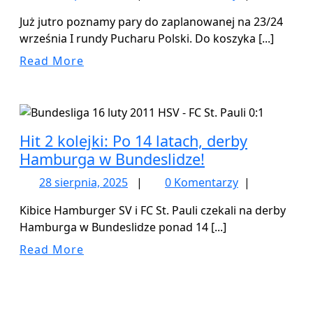
sierpnia,
Już jutro poznamy pary do zaplanowanej na 23/24
2025
września I rundy Pucharu Polski. Do koszyka [...]
Read
Read More
More
Hit 2 kolejki: Po 14 latach, derby
Hamburga w Bundeslidze!
28
28 sierpnia, 2025
|
0 Komentarzy
|
sierpnia,
Kibice Hamburger SV i FC St. Pauli czekali na derby
2025
Hamburga w Bundeslidze ponad 14 [...]
Read
Read More
More