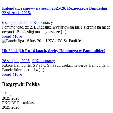
Kalendarz ramowy na sezon 2025/26: Rozpoczęcie Bundesligi
22 sierpnia 2025.
6
6 sierpnia, 2025
|
0 Komentarzy
|
sierpnia,
Pomimo tego, że 2. Bundesliga wystartowała już 1 sierpnia na mecz
2025
otwarcia Bundesligi musimy jeszcze [...]
Read
Read More
More
Hit 2 kolejki: Po 14 latach, derby Hamburga w Bundeslidze!
28
28 sierpnia, 2025
|
0 Komentarzy
|
sierpnia,
Kibice Hamburger SV i FC St. Pauli czekali na derby Hamburga w
2025
Bundeslidze ponad 14 [...]
Read
Read More
More
Rozgrywki Polska
1 Liga
2025-2026
PKO BP Ekstraklasa
2025-2026