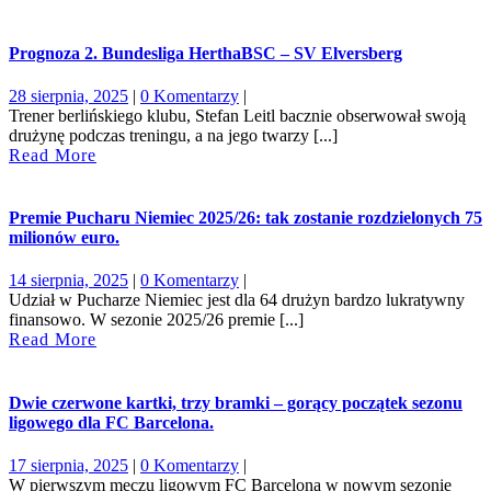
Prognoza 2. Bundesliga HerthaBSC – SV Elversberg
28
28 sierpnia, 2025
|
0 Komentarzy
|
sierpnia,
Trener berlińskiego klubu, Stefan Leitl bacznie obserwował swoją
2025
drużynę podczas treningu, a na jego twarzy [...]
Read
Read More
More
Premie Pucharu Niemiec 2025/26: tak zostanie rozdzielonych 75
milionów euro.
14
14 sierpnia, 2025
|
0 Komentarzy
|
sierpnia,
Udział w Pucharze Niemiec jest dla 64 drużyn bardzo lukratywny
2025
finansowo. W sezonie 2025/26 premie [...]
Read
Read More
More
Dwie czerwone kartki, trzy bramki – gorący początek sezonu
ligowego dla FC Barcelona.
17
17 sierpnia, 2025
|
0 Komentarzy
|
sierpnia,
W pierwszym meczu ligowym FC Barcelona w nowym sezonie