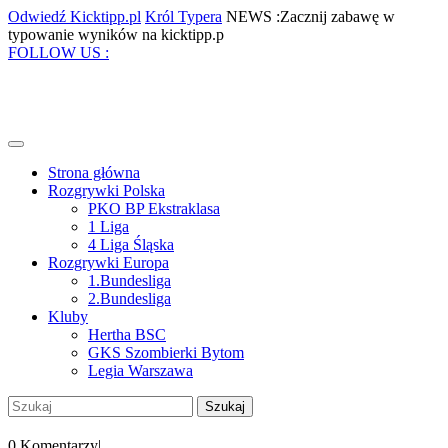
Skip
Odwiedź
Król
Odwiedź Kicktipp.pl
Król Typera
NEWS :Zacznij zabawę w
to
Kicktipp.pl
Typera
Zacznij
typowanie wyników na kicktipp.p
content
Facebook
Twitter
Instagram
Pinterest
zabawę
FOLLOW US :
w
typowanie
wyników
na
kicktipp.p
Open
Menu
Strona główna
Rozgrywki Polska
PKO BP Ekstraklasa
1 Liga
4 Liga Śląska
Rozgrywki Europa
1.Bundesliga
2.Bundesliga
Kluby
Hertha BSC
GKS Szombierki Bytom
Legia Warszawa
Close
Szukaj:
Menu
My
Account
0 Komentarzy
|