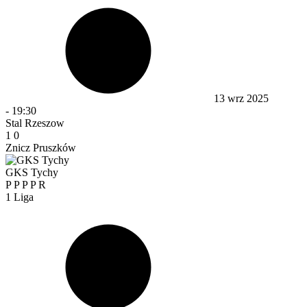
13 wrz 2025
-
19:30
Stal Rzeszow
1
0
Znicz Pruszków
GKS Tychy
P
P
P
P
R
1 Liga