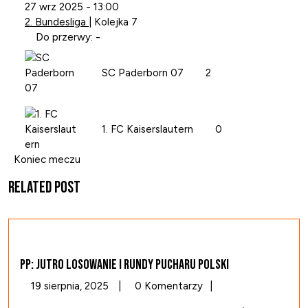
27 wrz 2025
-
13:00
2. Bundesliga
| Kolejka 7
Do przerwy: -
SC Paderborn 07
2
1. FC Kaiserslautern
0
Koniec meczu
Related Post
PP: Jutro losowanie I rundy Pucharu Polski
19
19 sierpnia, 2025
|
0 Komentarzy
|
sierpnia,