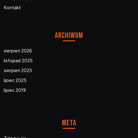
Kontakt
Archiwum
sierpień 2026
listopad 2025
sierpień 2025
lipiec 2025
lipiec 2019
Meta