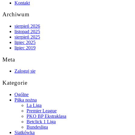
Kontakt
Archiwum
sierpień 2026
listopad 2025
sierpień 2025
lipiec 2025
lipiec 2019
Meta
Zaloguj się
Kategorie
Ogólne
Piłka nożna
La Liga
Premier League
PKO BP Ekstraklasa
Betclick 1 Liga
Bundesliga
Siatkówka