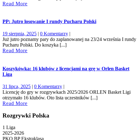
Read
Read More
More
PP: Jutro losowanie I rundy Pucharu Polski
19
19 sierpnia, 2025
|
0 Komentarzy
|
sierpnia,
Już jutro poznamy pary do zaplanowanej na 23/24 września I rundy
2025
Pucharu Polski. Do koszyka [...]
Read
Read More
More
Koszykówka: 16 klubów z licencjami na grę w Orlen Basket
Liga
31
31 lipca, 2025
|
0 Komentarzy
|
lipca,
Licencję do gry w rozgrywkach 2025/2026 ORLEN Basket Ligi
2025
otrzymało 16 klubów. Oto lista uczestników [...]
Read
Read More
More
Rozgrywki Polska
1 Liga
2025-2026
PKO BP Ekstraklasa