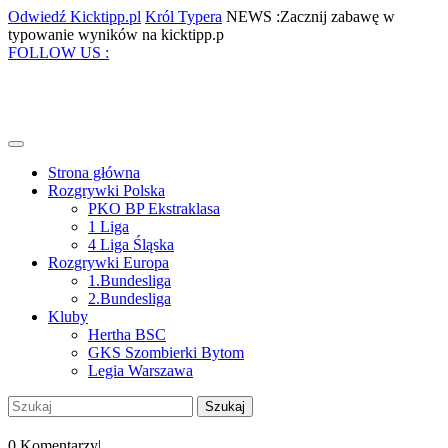
Skip
Odwiedź
Król
Odwiedź Kicktipp.pl
Król Typera
NEWS :Zacznij zabawę w
to
Kicktipp.pl
Typera
Zacznij
typowanie wyników na kicktipp.p
content
Facebook
Twitter
Instagram
Pinterest
zabawę
FOLLOW US :
w
typowanie
wyników
na
kicktipp.p
Open
Menu
Strona główna
Rozgrywki Polska
PKO BP Ekstraklasa
1 Liga
4 Liga Śląska
Rozgrywki Europa
1.Bundesliga
2.Bundesliga
Kluby
Hertha BSC
GKS Szombierki Bytom
Legia Warszawa
Close
Szukaj:
Menu
My
Account
0 Komentarzy
|