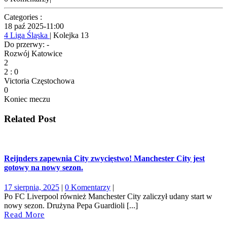
Categories :
18 paź 2025
-
11:00
4 Liga Śląska
| Kolejka 13
Do przerwy: -
Rozwój Katowice
2
2
:
0
Victoria Częstochowa
0
Koniec meczu
Related Post
Reijnders zapewnia City zwycięstwo! Manchester City jest
gotowy na nowy sezon.
17
17 sierpnia, 2025
|
0 Komentarzy
|
sierpnia,
Po FC Liverpool również Manchester City zaliczył udany start w
2025
nowy sezon. Drużyna Pepa Guardioli [...]
Read
Read More
More