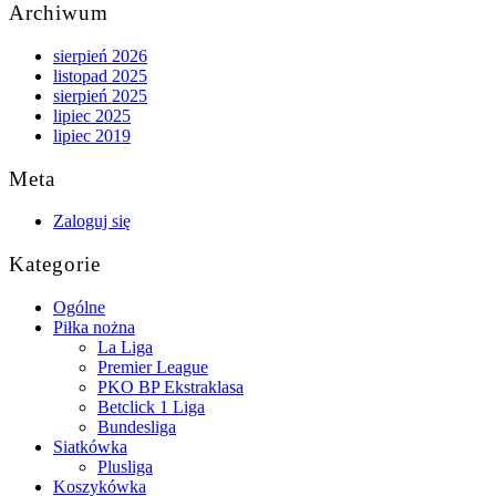
Archiwum
sierpień 2026
listopad 2025
sierpień 2025
lipiec 2025
lipiec 2019
Meta
Zaloguj się
Kategorie
Ogólne
Piłka nożna
La Liga
Premier League
PKO BP Ekstraklasa
Betclick 1 Liga
Bundesliga
Siatkówka
Plusliga
Koszykówka