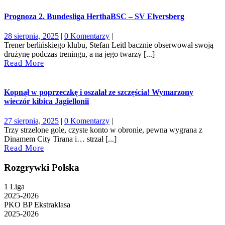
Prognoza 2. Bundesliga HerthaBSC – SV Elversberg
28
28 sierpnia, 2025
|
0 Komentarzy
|
sierpnia,
Trener berlińskiego klubu, Stefan Leitl bacznie obserwował swoją
2025
drużynę podczas treningu, a na jego twarzy [...]
Read
Read More
More
Kopnął w poprzeczkę i oszalał ze szczęścia! Wymarzony
wieczór kibica Jagiellonii
27
27 sierpnia, 2025
|
0 Komentarzy
|
sierpnia,
Trzy strzelone gole, czyste konto w obronie, pewna wygrana z
2025
Dinamem City Tirana i… strzał [...]
Read
Read More
More
Rozgrywki Polska
1 Liga
2025-2026
PKO BP Ekstraklasa
2025-2026