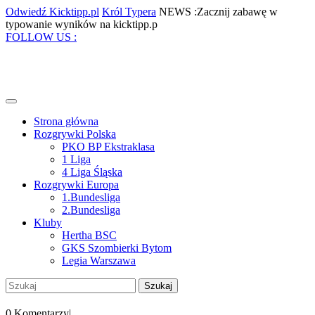
Skip
Odwiedź
Król
Odwiedź Kicktipp.pl
Król Typera
NEWS :Zacznij zabawę w
to
Kicktipp.pl
Typera
Zacznij
typowanie wyników na kicktipp.p
content
Facebook
Twitter
Instagram
Pinterest
zabawę
FOLLOW US :
w
typowanie
wyników
na
kicktipp.p
Open
Menu
Strona główna
Rozgrywki Polska
PKO BP Ekstraklasa
1 Liga
4 Liga Śląska
Rozgrywki Europa
1.Bundesliga
2.Bundesliga
Kluby
Hertha BSC
GKS Szombierki Bytom
Legia Warszawa
Close
Szukaj:
Menu
My
Account
0 Komentarzy
|