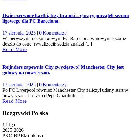
More
Dwie czerwone kartki, trzy bramki – gorący początek sezonu
ligowego dla FC Barcelona.
17
17 sierpnia, 2025
|
0 Komentarzy
|
sierpnia,
W pierwszym meczu ligowym FC Barcelona w nowym sezonie
2025
doszło do ostrej rywalizacji: sędzia znalazł [...]
Read
Read More
More
Reijnders zapewnia City zwycięstwo! Manchester City jest
gotowy na nowy sezon.
17
17 sierpnia, 2025
|
0 Komentarzy
|
sierpnia,
Po FC Liverpool również Manchester City zaliczył udany start w
2025
nowy sezon. Drużyna Pepa Guardioli [...]
Read
Read More
More
Rozgrywki Polska
1 Liga
2025-2026
PKO BP Ekstraklasa