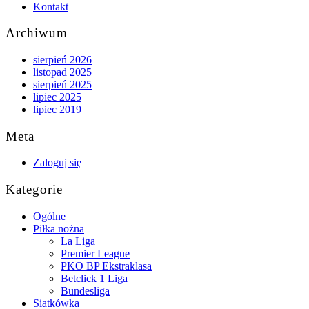
Kontakt
Archiwum
sierpień 2026
listopad 2025
sierpień 2025
lipiec 2025
lipiec 2019
Meta
Zaloguj się
Kategorie
Ogólne
Piłka nożna
La Liga
Premier League
PKO BP Ekstraklasa
Betclick 1 Liga
Bundesliga
Siatkówka