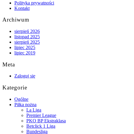
Polityka prywatności
Kontakt
Archiwum
sierpień 2026
listopad 2025
sierpień 2025
lipiec 2025
lipiec 2019
Meta
Zaloguj się
Kategorie
Ogólne
Piłka nożna
La Liga
Premier League
PKO BP Ekstraklasa
Betclick 1 Liga
Bundesliga