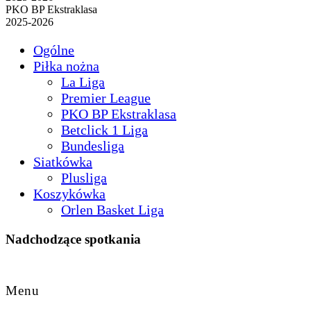
PKO BP Ekstraklasa
2025-2026
Ogólne
Piłka nożna
La Liga
Premier League
PKO BP Ekstraklasa
Betclick 1 Liga
Bundesliga
Siatkówka
Plusliga
Koszykówka
Orlen Basket Liga
Nadchodzące spotkania
Back
to
Menu
Top