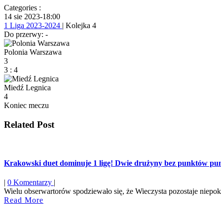
Categories :
14 sie 2023
-
18:00
1 Liga 2023-2024
| Kolejka 4
Do przerwy: -
Polonia Warszawa
3
3
:
4
Miedź Legnica
4
Koniec meczu
Related Post
Krakowski duet dominuje 1 ligę! Dwie drużyny bez punktów pun
|
0 Komentarzy
|
Wielu obserwartorów spodziewało się, że Wieczysta pozostaje niepoko
Read
Read More
More