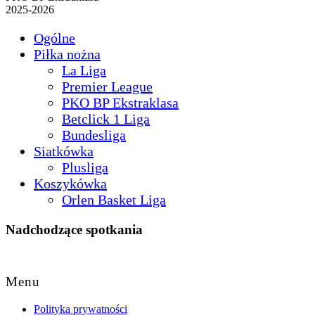
2025-2026
Ogólne
Piłka nożna
La Liga
Premier League
PKO BP Ekstraklasa
Betclick 1 Liga
Bundesliga
Siatkówka
Plusliga
Koszykówka
Orlen Basket Liga
Nadchodzące spotkania
Back
to
Menu
Top
Polityka prywatności