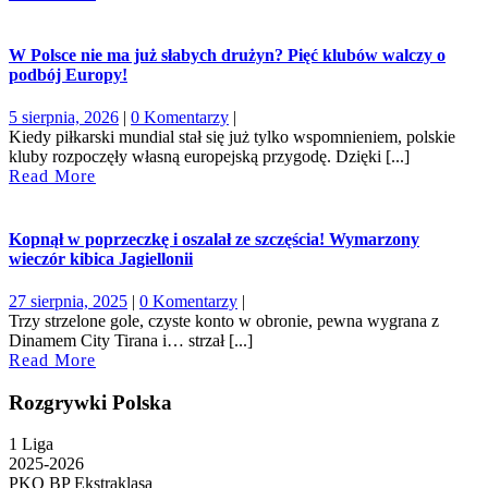
More
W Polsce nie ma już słabych drużyn? Pięć klubów walczy o
podbój Europy!
5
5 sierpnia, 2026
|
0 Komentarzy
|
sierpnia,
Kiedy piłkarski mundial stał się już tylko wspomnieniem, polskie
2026
kluby rozpoczęły własną europejską przygodę. Dzięki [...]
Read
Read More
More
Kopnął w poprzeczkę i oszalał ze szczęścia! Wymarzony
wieczór kibica Jagiellonii
27
27 sierpnia, 2025
|
0 Komentarzy
|
sierpnia,
Trzy strzelone gole, czyste konto w obronie, pewna wygrana z
2025
Dinamem City Tirana i… strzał [...]
Read
Read More
More
Rozgrywki Polska
1 Liga
2025-2026
PKO BP Ekstraklasa