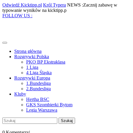
Skip
Odwiedź
Król
Odwiedź Kicktipp.pl
Król Typera
NEWS :Zacznij zabawę w
to
Kicktipp.pl
Typera
Zacznij
typowanie wyników na kicktipp.p
content
Facebook
Twitter
Instagram
Pinterest
zabawę
FOLLOW US :
w
typowanie
wyników
na
kicktipp.p
Open
Menu
Strona główna
Rozgrywki Polska
PKO BP Ekstraklasa
1 Liga
4 Liga Śląska
Rozgrywki Europa
1.Bundesliga
2.Bundesliga
Kluby
Hertha BSC
GKS Szombierki Bytom
Legia Warszawa
Close
Szukaj:
Menu
My
Account
0 Komentarzy
|