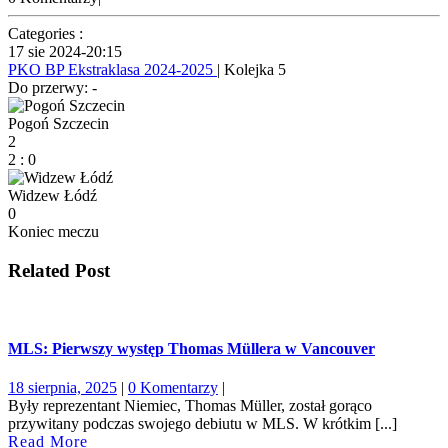
Categories :
17 sie 2024
-
20:15
PKO BP Ekstraklasa 2024-2025
| Kolejka 5
Do przerwy: -
Pogoń Szczecin
2
2
:
0
Widzew Łódź
0
Koniec meczu
Related Post
MLS: Pierwszy występ Thomas Müllera w Vancouver
18
18 sierpnia, 2025
|
0 Komentarzy
|
sierpnia,
Były reprezentant Niemiec, Thomas Müller, został gorąco
2025
przywitany podczas swojego debiutu w MLS. W krótkim [...]
Read
Read More